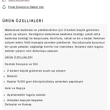
Fiyat Düşünce Haber Ver
ÜRÜN ÖZELLIKLERI
Maksimum kaldırma ve şekillendirme için 2 beden büyük gösteren
push up sütyen. Sevdiğiniz maksimum kaldırma özelliği, şimdi ultra
kaldırma özelliği ile karşınızda. Konforlu, rahat ve bir o kadar feminen
sütyen mikro fitilli kumaşla yeniden şekillendi. Vücudunuzla kusursuz
bir uyum yakalar, sağladığı konfor ise inanılmaz. İmzamız olan logolu
askılar çarpıcı son dokunuşu yapıyor.
ÜRÜN ÖZELLİKLERİ
Destek Seviyesi ve Stil
2 beden büyük gösteren push-up sütyen
Balenli
Kaplar %100 geri dönüştürülmüş astardan yapılmıştır
Askı ve Kopça
Ayarlanabilir logolu askılar
Arkadan kopçalı kapama
Detaylar ve Kumaş