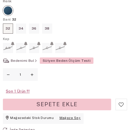
Renk
Bant
32
32
34
36
38
Kap
AA
A
B
C
D
Bedenimi Bul
Sütyen Beden Ölçüm Testi
Son
1
Mağazadaki Stok Durumu
Mağaza Seç
İade Detayları