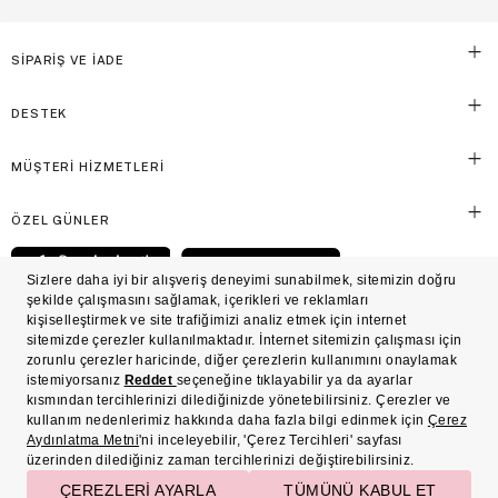
SİPARİŞ VE İADE
DESTEK
MÜŞTERİ HİZMETLERİ
ÖZEL GÜNLER
© Victoria's Secret Shaya Mağazacılık A.Ş. Franchise lisansı aracılığıyla işletilen ticari
markasıdır. Her hakkı saklıdır.
Ön Bilgilendirme
Süreç Bazlı Müşteri Aydınlatma Metni
Mesafeli Satış Sözleşmesi
Üyelik ve Gizlilik Sözleşmesi
İşlem Rehberi
Çerez Politikası
Çerez Tercihleri