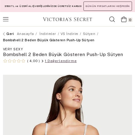
3500 TL ve ÜZERİ ALIŞVERİŞLERİNİZDE ÜCRETSİZ KARGO!
GÜNÜN FIRSATLARINI KEŞFEDİN
0
Anasayfa
İndirimler
VS İndirim
Sütyen
Bombshell 2 Beden Büyük Gösteren Push-Up Sütyen
VERY SEXY
Bombshell 2 Beden Büyük Gösteren Push-Up Sütyen
1 Değerlendirme
4,00