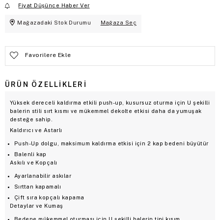
Fiyat Düşünce Haber Ver
Mağazadaki Stok Durumu
Mağaza Seç
Favorilere Ekle
ÜRÜN ÖZELLIKLERI
Yüksek dereceli kaldırma etkili push-up, kusursuz oturma için U şekilli
balerin stili sırt kısmı ve mükemmel dekolte etkisi daha da yumuşak
desteğe sahip.
Kaldırıcı ve Astarlı
Push-Up dolgu, maksimum kaldırma etkisi için 2 kap bedeni büyütür
Balenli kap
Askılı ve Kopçalı
Ayarlanabilir askılar
Sırttan kapamalı
Çift sıra kopçalı kapama
Detaylar ve Kumaş
Bedene mükemmel oturması için U şekilli balerin tipi kısım