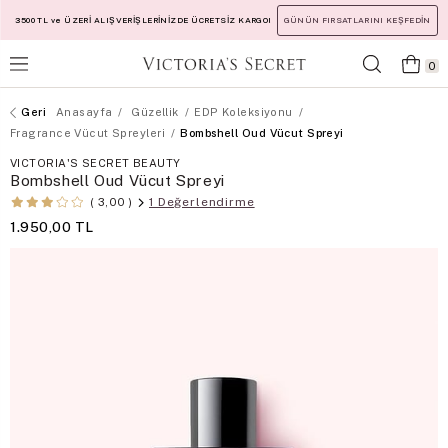
3500 TL ve ÜZERİ ALIŞVERİŞLERİNİZDE ÜCRETSİZ KARGO!
GÜNÜN FIRSATLARINI KEŞFEDİN
0
Anasayfa
Güzellik
EDP Koleksiyonu
Fragrance Vücut Spreyleri
Bombshell Oud Vücut Spreyi
VICTORIA'S SECRET BEAUTY
Bombshell Oud Vücut Spreyi
1 Değerlendirme
3,00
1.950,00 TL