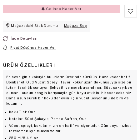
Gelince Haber Ver
Mağazadaki Stok Durumu
Mağaza Seç
İade Detayları
Fiyat Düşünce Haber Ver
ÜRÜN ÖZELLIKLERI
En sevdiğiniz kokuyla bulutların üzerinde süzülün. Hava kadar hafif
Bombshell Oud Vücut Spreyi, favori kokunuzun dokunuşuyla size bir
tutam ferahlık sunuyor. Şehvetli ve merak uyandırıcı. Süet şakayık ve
dumanlı oudun zengin karışımıyla gün boyu etkisini hissedeceksiniz.
Daha uzun süreli bir koku deneyimi için vücut losyonunu ile birlikte
kullanın.
Koku Tipi: Oud
Notalar: Süet Şakayık, Pembe Safran, Oud
Vücut spreyi, kokularımızın en hafif versiyonudur. Gün boyu hızlıca
tazelemek için mükemmeldir.
250 ml/8.4 fl oz