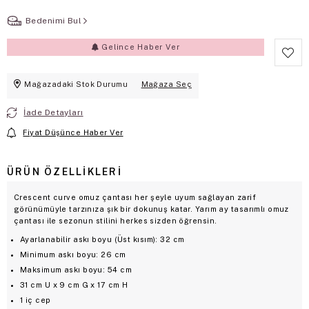
Bedenimi Bul
Gelince Haber Ver
Mağazadaki Stok Durumu
Mağaza Seç
İade Detayları
Fiyat Düşünce Haber Ver
ÜRÜN ÖZELLIKLERI
Crescent curve omuz çantası her şeyle uyum sağlayan zarif
görünümüyle tarzınıza şık bir dokunuş katar. Yarım ay tasarımlı omuz
çantası ile sezonun stilini herkes sizden öğrensin.
Ayarlanabilir askı boyu (Üst kısım): 32 cm
Minimum askı boyu: 26 cm
Maksimum askı boyu: 54 cm
31 cm U x 9 cm G x 17 cm H
1 iç cep