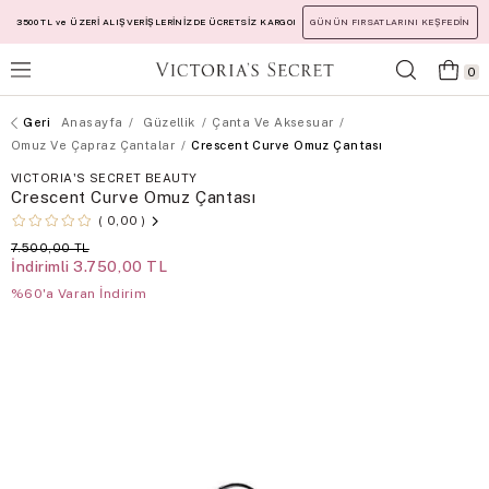
3500 TL ve ÜZERİ ALIŞVERİŞLERİNİZDE ÜCRETSİZ KARGO!
GÜNÜN FIRSATLARINI KEŞFEDİN
0
Anasayfa
Güzellik
Çanta Ve Aksesuar
Omuz Ve Çapraz Çantalar
Crescent Curve Omuz Çantası
VICTORIA'S SECRET BEAUTY
Crescent Curve Omuz Çantası
0,00
7.500,00 TL
İndirimli
3.750,00 TL
%60'a Varan İndirim