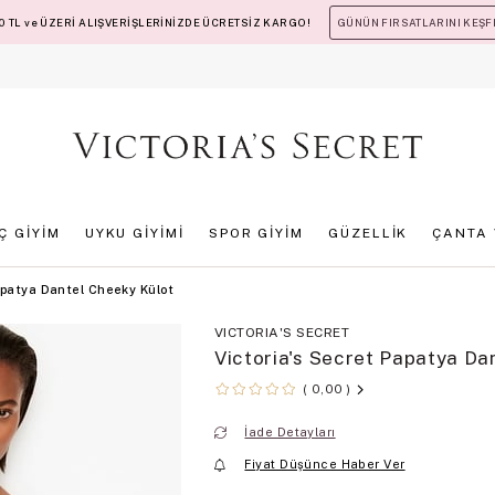
 TL ve ÜZERİ ALIŞVERİŞLERİNİZDE ÜCRETSİZ KARGO!
GÜNÜN FIRSATLARINI KEŞF
İÇ GİYİM
UYKU GİYİMİ
SPOR GİYİM
GÜZELLİK
ÇANTA 
Papatya Dantel Cheeky Külot
VICTORIA'S SECRET
Victoria's Secret Papatya Da
0,00
İade Detayları
Fiyat Düşünce Haber Ver