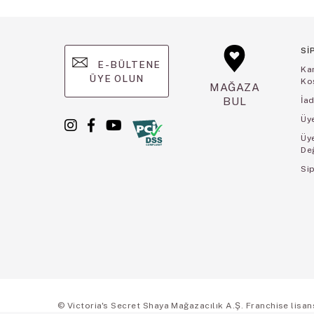
Sİ
E-BÜLTENE
Ka
ÜYE OLUN
Koş
MAĞAZA
BUL
İad
Üye
Üy
De
Sip
© Victoria's Secret Shaya Mağazacılık A.Ş. Franchise lisansı 