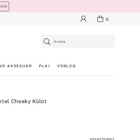
EDİN
0
VE AKSESUAR
PLAJ
VSBLOG
ntel Cheeky Külot
VS26270667