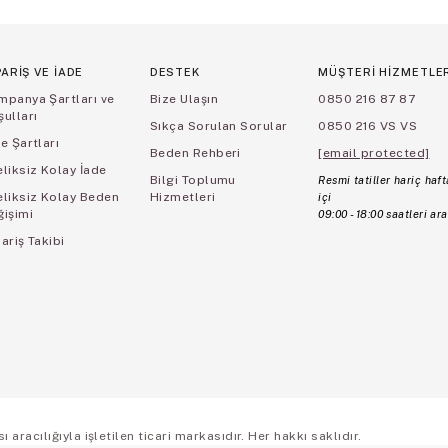
PARİŞ VE İADE
DESTEK
MÜŞTERİ HİZMETLE
mpanya Şartları ve
Bize Ulaşın
0850 216 87 87
ulları
Sıkça Sorulan Sorular
0850 216 VS VS
e Şartları
Beden Rehberi
[email protected]
liksiz Kolay İade
Bilgi Toplumu
Resmi tatiller hariç haft
eliksiz Kolay Beden
Hizmetleri
içi
ğişimi
09:00 - 18:00 saatleri ara
ariş Takibi
aracılığıyla işletilen ticari markasıdır. Her hakkı saklıdır.