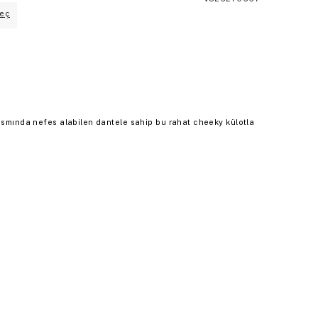
eç
kısmında nefes alabilen dantele sahip bu rahat cheeky külotla