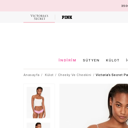
3500
Victoria's
Secret
İNDİRİM
SÜTYEN
KÜLOT
Anasayfa
Külot
Cheeky Ve Cheekini
Victoria's Secret 