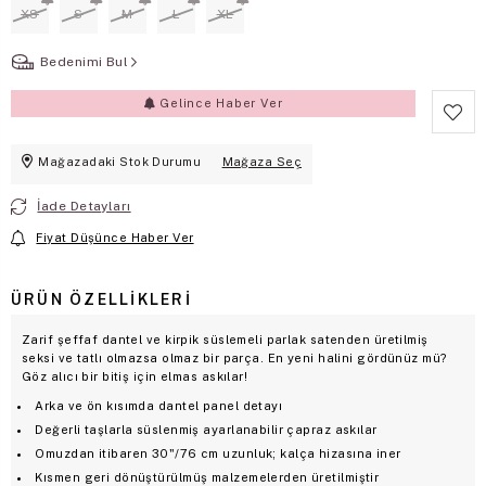
XS
S
M
L
XL
Bedenimi Bul
Gelince Haber Ver
Mağazadaki Stok Durumu
Mağaza Seç
İade Detayları
Fiyat Düşünce Haber Ver
ÜRÜN ÖZELLIKLERI
Zarif şeffaf dantel ve kirpik süslemeli parlak satenden üretilmiş
seksi ve tatlı olmazsa olmaz bir parça. En yeni halini gördünüz mü?
Göz alıcı bir bitiş için elmas askılar!
Arka ve ön kısımda dantel panel detayı
Değerli taşlarla süslenmiş ayarlanabilir çapraz askılar
Omuzdan itibaren 30"/76 cm uzunluk; kalça hizasına iner
Kısmen geri dönüştürülmüş malzemelerden üretilmiştir