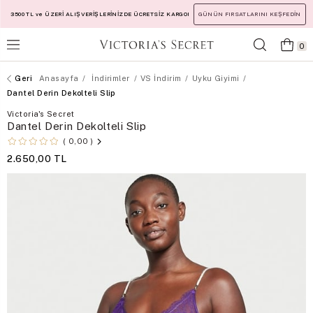
3500 TL ve ÜZERİ ALIŞVERİŞLERİNİZDE ÜCRETSİZ KARGO!
GÜNÜN FIRSATLARINI KEŞFEDİN
0
Anasayfa
İndirimler
VS İndirim
Uyku Giyimi
Dantel Derin Dekolteli Slip
Victoria's Secret
Dantel Derin Dekolteli Slip
0,00
2.650,00 TL