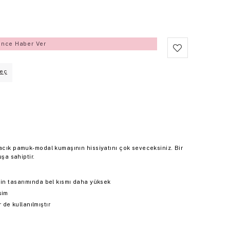
ince Haber Ver
eç
şacık pamuk-modal kumaşının hissiyatını çok seveceksiniz. Bir
uşa sahiptir.
çin tasarımında bel kısmı daha yüksek
sim
de kullanılmıştır