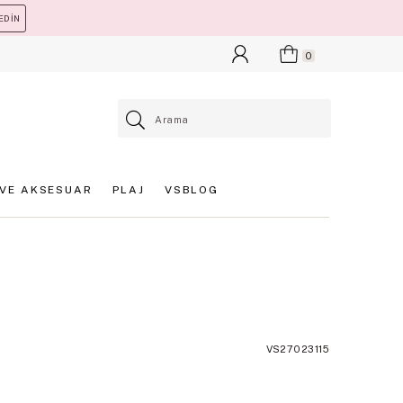
EDİN
0
VE AKSESUAR
PLAJ
VSBLOG
VS27023115