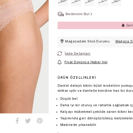
XS
S
M
L
XL
Bedenimi Bul
Gel
Mağazadaki Stok Durumu
Mağaza S
İade Detayları
Fiyat Düşünce Haber Ver
ÜRÜN ÖZELLIKLERI
Dantel detaylı bikini külot modelinin yumu
miktar ışıltı ve dantelle kendine has bir dur
Düşük bel
Daha iyi bir oturuş ve rahatlık sağlamak i
Kalçayı mükemmel şekilde saran bikini ke
Yapımında geri dönüştürülmüş malzemeler 
Makinede yıkanabilir