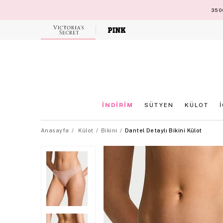
3500
Victoria's
Secret
İNDİRİM
SÜTYEN
KÜLOT
Anasayfa
Külot
Bikini
Dantel Detaylı Bikini Külot