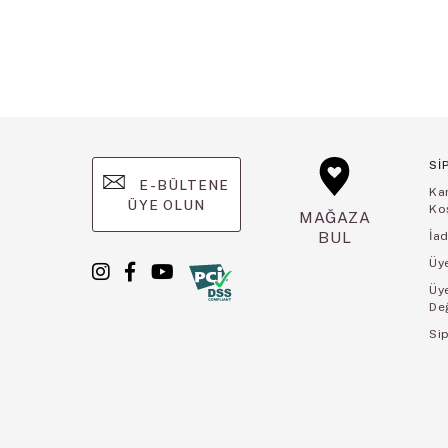
Sİ
E-BÜLTENE
Ka
ÜYE OLUN
Koş
MAĞAZA
BUL
İad
Üye
Üy
De
Sip