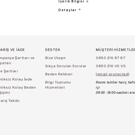
İçerik Bilgisi
Detaylar
PARİŞ VE İADE
DESTEK
MÜŞTERİ HİZMETLE
mpanya Şartları ve
Bize Ulaşın
0850 216 87 87
ulları
Sıkça Sorulan Sorular
0850 216 VS VS
e Şartları
Beden Rehberi
[email protected]
liksiz Kolay İade
Bilgi Toplumu
Resmi tatiller hariç haft
eliksiz Kolay Beden
Hizmetleri
içi
ğişimi
09:00 - 18:00 saatleri ara
ariş Takibi