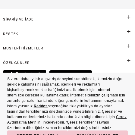
SİPARİŞ VE İADE
DESTEK
MÜŞTERİ HİZMETLERİ
ÖZEL GÜNLER
© Victoria's Secret Shaya Mağazacılık A.Ş. Franchise lisansı aracılığıyla işletilen ticari
markasıdır. Her hakkı saklıdır.
Ön Bilgilendirme
Süreç Bazlı Müşteri Aydınlatma Metni
Mesafeli Satış Sözleşmesi
Üyelik ve Gizlilik Sözleşmesi
İşlem Rehberi
Çerez Politikası
Çerez Tercihleri