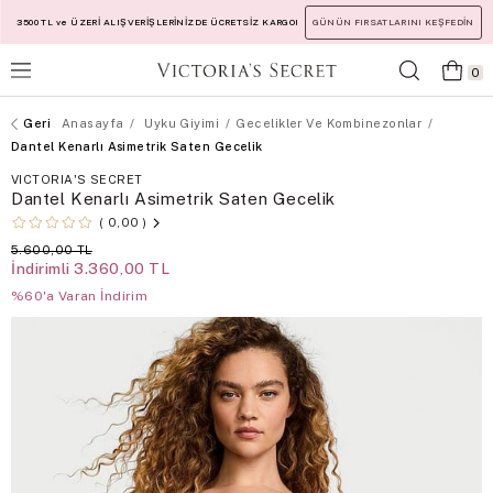
3500 TL ve ÜZERİ ALIŞVERİŞLERİNİZDE ÜCRETSİZ KARGO!
GÜNÜN FIRSATLARINI KEŞFEDİN
0
Anasayfa
Uyku Giyimi
Gecelikler Ve Kombinezonlar
Dantel Kenarlı Asimetrik Saten Gecelik
VICTORIA'S SECRET
Dantel Kenarlı Asimetrik Saten Gecelik
0,00
5.600,00 TL
İndirimli
3.360,00 TL
%60'a Varan İndirim