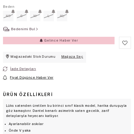
Beden
XS
S
M
L
XL
Bedenimi Bul
Gelince Haber Ver
Mağazadaki Stok Durumu
Mağaza Seç
İade Detayları
Fiyat Düşünce Haber Ver
ÜRÜN ÖZELLIKLERI
Lüks satenden üretilen bu birinci sınıf klasik model, harika duruşuyla
göz kamaştırır. Dantel kenarlı asimetrik saten gecelik, zarif
detaylarıyla heyecanı katlıyor.
Ayarlanabilir askılar
Önde V yaka