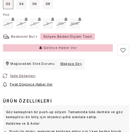
32
34
36
38
Kap
A
B
C
D
DD
DDD
Bedenimi Bul
Sütyen Beden Ölçüm Testi
Gelince Haber Ver
Mağazadaki Stok Durumu
Mağaza Seç
İade Detayları
Fiyat Düşünce Haber Ver
ÜRÜN ÖZELLIKLERI
Göz kamaştıran bir push-up sütyen. Tamamında lüks dantele ve göz
kamaştırıcı bir bitiş için imzamız ışıltılı askılara sahip.
Kaldırma ve & Astar
Push-Up dolgu, maksimum kaldırma etkisi için 1 kap beden büyük