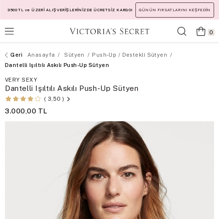
3500 TL ve ÜZERİ ALIŞVERİŞLERİNİZDE ÜCRETSİZ KARGO!
GÜNÜN FIRSATLARINI KEŞFEDİN
0
Anasayfa
Sütyen
Push-Up / Destekli Sütyen
Dantelli Işıltılı Askılı Push-Up Sütyen
VERY SEXY
Dantelli Işıltılı Askılı Push-Up Sütyen
3,50
3.000,00 TL