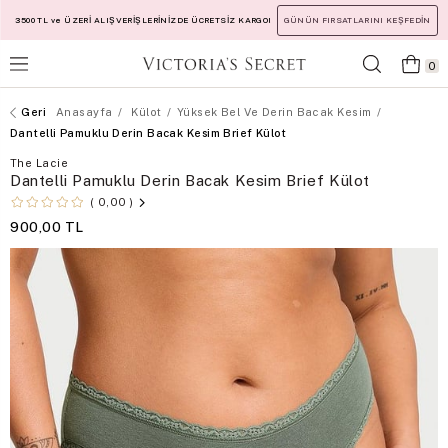
3500 TL ve ÜZERİ ALIŞVERİŞLERİNİZDE ÜCRETSİZ KARGO!
GÜNÜN FIRSATLARINI KEŞFEDİN
0
Anasayfa
Külot
Yüksek Bel Ve Derin Bacak Kesim
Dantelli Pamuklu Derin Bacak Kesim Brief Külot
The Lacie
Dantelli Pamuklu Derin Bacak Kesim Brief Külot
0,00
900,00 TL