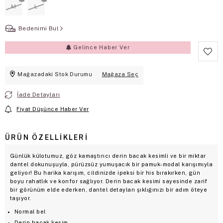
M
L
Bedenimi Bul
Gelince Haber Ver
Mağazadaki Stok Durumu
Mağaza Seç
İade Detayları
Fiyat Düşünce Haber Ver
ÜRÜN ÖZELLIKLERI
Günlük külotumuz, göz kamaştırıcı derin bacak kesimli ve bir miktar
dantel dokunuşuyla, pürüzsüz yumuşacık bir pamuk-modal karışımıyla
geliyor! Bu harika karışım, cildinizde ipeksi bir his bırakırken, gün
boyu rahatlık ve konfor sağlıyor. Derin bacak kesimi sayesinde zarif
bir görünüm elde ederken, dantel detayları şıklığınızı bir adım öteye
taşıyor.
Normal bel
Derin bacak kesim