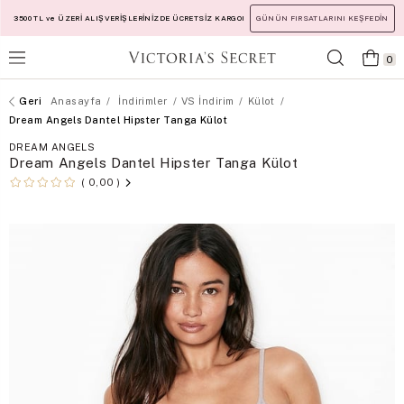
3500 TL ve ÜZERİ ALIŞVERİŞLERİNİZDE ÜCRETSİZ KARGO!
GÜNÜN FIRSATLARINI KEŞFEDİN
0
Anasayfa
İndirimler
VS İndirim
Külot
Dream Angels Dantel Hipster Tanga Külot
DREAM ANGELS
Dream Angels Dantel Hipster Tanga Külot
0,00