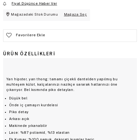
Fiyat Düşünce Haber Ver
Mağazadaki Stok Durumu
Mağaza Seç
Favorilere Ekle
ÜRÜN ÖZELLIKLERI
Yarı hipster, yarı thong: tamamı çiçekli dantelden yapılmış bu
muhteşem külot, kalçalarınızı nazikçe sararak hatlarınızı öne
çıkarıyor. Bel kısmında piko detayları.
Düşük bel
Önde iç çamaşırı kurdelesi
Piko detay
Arkası açık
Makinede yıkanabilir
Lace: %87 poliamid, %13 elastan
Ek Kumaş: %100 pamuk, dekorati kısımlar hariç