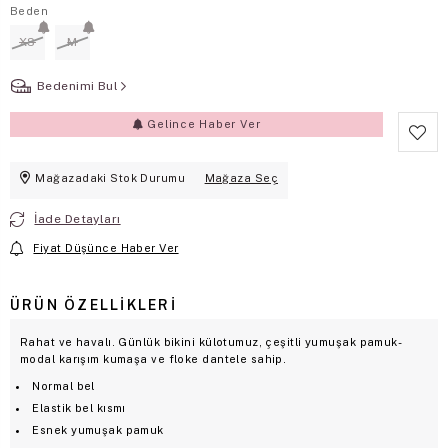
Beden
XS
M
Bedenimi Bul
Gelince Haber Ver
Mağazadaki Stok Durumu
Mağaza Seç
İade Detayları
Fiyat Düşünce Haber Ver
ÜRÜN ÖZELLIKLERI
Rahat ve havalı. Günlük bikini külotumuz, çeşitli yumuşak pamuk-
modal karışım kumaşa ve floke dantele sahip.
Normal bel
Elastik bel kısmı
Esnek yumuşak pamuk