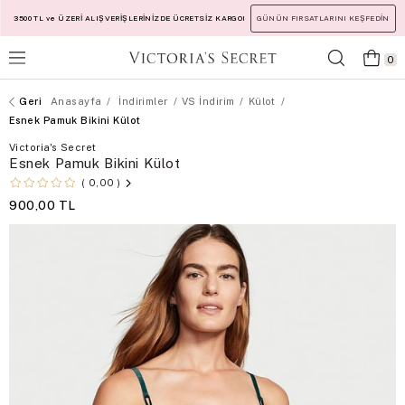
3500 TL ve ÜZERİ ALIŞVERİŞLERİNİZDE ÜCRETSİZ KARGO!
GÜNÜN FIRSATLARINI KEŞFEDİN
0
Anasayfa
İndirimler
VS İndirim
Külot
Esnek Pamuk Bikini Külot
Victoria's Secret
Esnek Pamuk Bikini Külot
0,00
900,00 TL