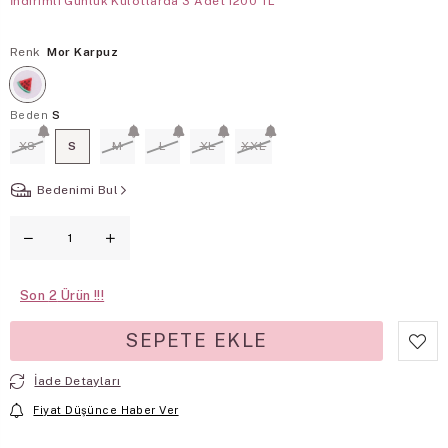
İndirimli Günlük Külotlarda 3 Adet 1200 TL
Renk
Mor Karpuz
Beden
S
XS
S
M
L
XL
XXL
Bedenimi Bul
Son
2
İade Detayları
Fiyat Düşünce Haber Ver