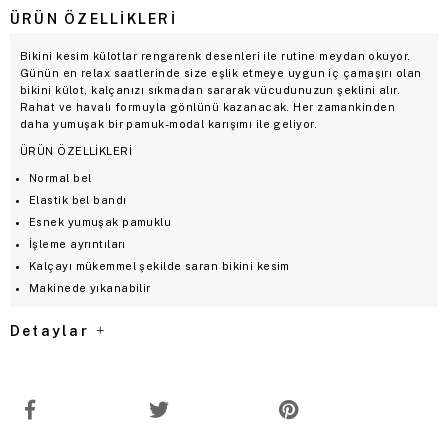
ÜRÜN ÖZELLIKLERI
Bikini kesim külotlar rengarenk desenleri ile rutine meydan okuyor.
Günün en relax saatlerinde size eşlik etmeye uygun iç çamaşırı olan
bikini külot, kalçanızı sıkmadan sararak vücudunuzun şeklini alır.
Rahat ve havalı formuyla gönlünü kazanacak. Her zamankinden
daha yumuşak bir pamuk-modal karışımı ile geliyor.
ÜRÜN ÖZELLİKLERİ
Normal bel
Elastik bel bandı
Esnek yumuşak pamuklu
İşleme ayrıntıları
Kalçayı mükemmel şekilde saran bikini kesim
Makinede yıkanabilir
Detaylar