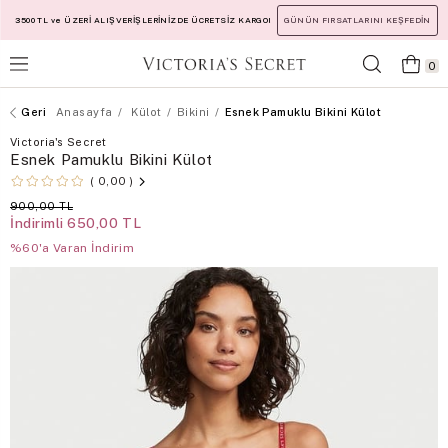
3500 TL ve ÜZERİ ALIŞVERİŞLERİNİZDE ÜCRETSİZ KARGO!
GÜNÜN FIRSATLARINI KEŞFEDİN
0
Anasayfa
Külot
Bikini
Esnek Pamuklu Bikini Külot
Victoria's Secret
Esnek Pamuklu Bikini Külot
0,00
900,00 TL
İndirimli
650,00 TL
%60'a Varan İndirim