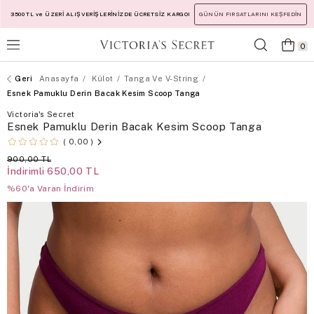
3500 TL ve ÜZERİ ALIŞVERİŞLERİNİZDE ÜCRETSİZ KARGO!
GÜNÜN FIRSATLARINI KEŞFEDİN
0
Anasayfa
Külot
Tanga Ve V-String
Esnek Pamuklu Derin Bacak Kesim Scoop Tanga
Victoria's Secret
Esnek Pamuklu Derin Bacak Kesim Scoop Tanga
0,00
900,00 TL
İndirimli
650,00 TL
%60'a Varan İndirim