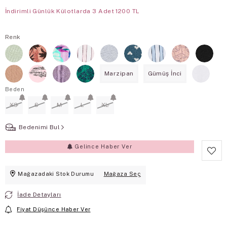
İndirimli Günlük Külotlarda 3 Adet 1200 TL
Renk
Marzipan
Gümüş İnci
Beden
XS
S
M
L
XL
Bedenimi Bul
Gelince Haber Ver
Mağazadaki Stok Durumu
Mağaza Seç
İade Detayları
Fiyat Düşünce Haber Ver