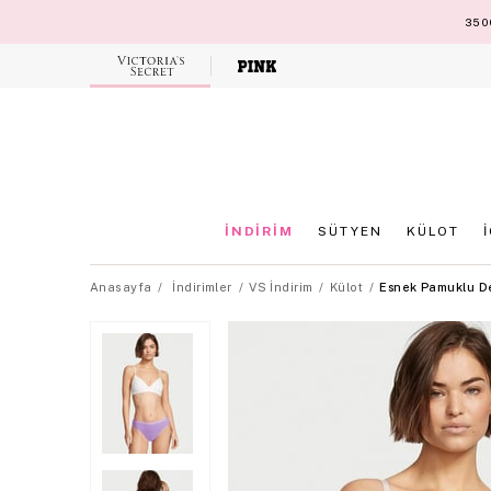
3500
Victoria's
Secret
İNDİRİM
SÜTYEN
KÜLOT
Anasayfa
İndirimler
VS İndirim
Külot
Esnek Pamuklu De