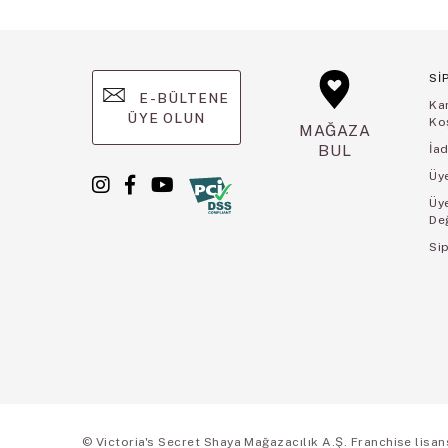
Sİ
E-BÜLTENE
Ka
ÜYE OLUN
Koş
MAĞAZA
BUL
İad
Üye
Üy
De
Sip
© Victoria's Secret Shaya Mağazacılık A.Ş. Franchise lisansı 