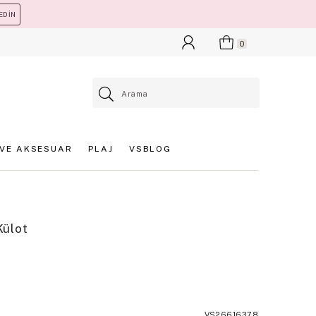
EDİN
0
VE AKSESUAR
PLAJ
VSBLOG
Külot
VS26616378