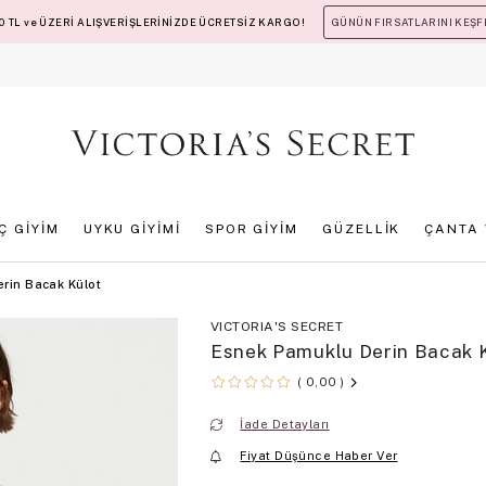
 TL ve ÜZERİ ALIŞVERİŞLERİNİZDE ÜCRETSİZ KARGO!
GÜNÜN FIRSATLARINI KEŞF
İÇ GİYİM
UYKU GİYİMİ
SPOR GİYİM
GÜZELLİK
ÇANTA 
rin Bacak Külot
VICTORIA'S SECRET
Esnek Pamuklu Derin Bacak 
0,00
İade Detayları
Fiyat Düşünce Haber Ver