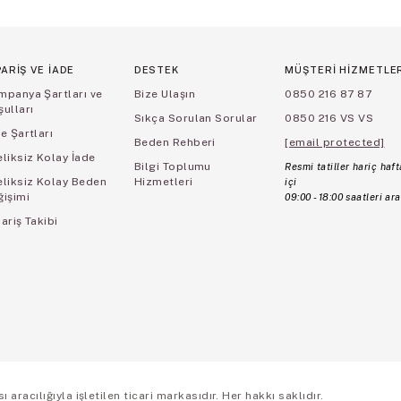
PARİŞ VE İADE
DESTEK
MÜŞTERİ HİZMETLE
mpanya Şartları ve
Bize Ulaşın
0850 216 87 87
ulları
Sıkça Sorulan Sorular
0850 216 VS VS
e Şartları
Beden Rehberi
[email protected]
liksiz Kolay İade
Bilgi Toplumu
Resmi tatiller hariç haft
eliksiz Kolay Beden
Hizmetleri
içi
ğişimi
09:00 - 18:00 saatleri ara
ariş Takibi
aracılığıyla işletilen ticari markasıdır. Her hakkı saklıdır.