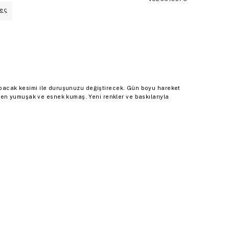
eç
n bacak kesimi ile duruşunuzu değiştirecek. Gün boyu hareket
n yumuşak ve esnek kumaş. Yeni renkler ve baskılarıyla