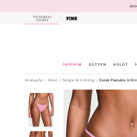
3500
Victoria's
Secret
İNDİRİM
SÜTYEN
KÜLOT
Anasayfa
Külot
Tanga Ve V-String
Esnek Pamuklu V-Stri