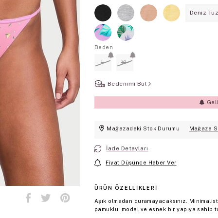
Deniz Tuz
Beden
L
XL
Bedenimi Bul
Gel
Mağazadaki Stok Durumu
Mağaza S
İade Detayları
Fiyat Düşünce Haber Ver
ÜRÜN ÖZELLIKLERI
Aşık olmadan duramayacaksınız. Minimalist 
pamuklu, modal ve esnek bir yapıya sahip t