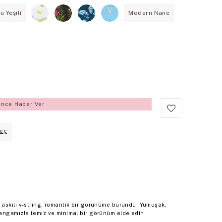
u Yeşili
Modern Nane
ince Haber Ver
eç
askılı v-string, romantik bir görünüme büründü. Yumuşak,
angamızla temiz ve minimal bir görünüm elde edin.