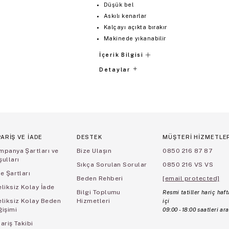
Düşük bel
Askılı kenarlar
Kalçayı açıkta bırakır
Makinede yıkanabilir
İçerik Bilgisi
Detaylar
PARİŞ VE İADE
DESTEK
MÜŞTERİ HİZMETLE
mpanya Şartları ve
Bize Ulaşın
0850 216 87 87
ulları
Sıkça Sorulan Sorular
0850 216 VS VS
e Şartları
Beden Rehberi
[email protected]
liksiz Kolay İade
Bilgi Toplumu
Resmi tatiller hariç haft
eliksiz Kolay Beden
Hizmetleri
içi
ğişimi
09:00 - 18:00 saatleri ara
ariş Takibi