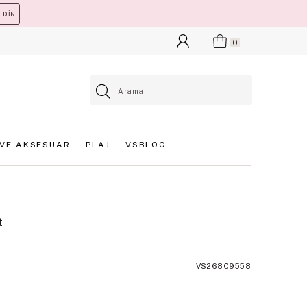
EDİN
0
VE AKSESUAR
PLAJ
VSBLOG
t
VS26809558