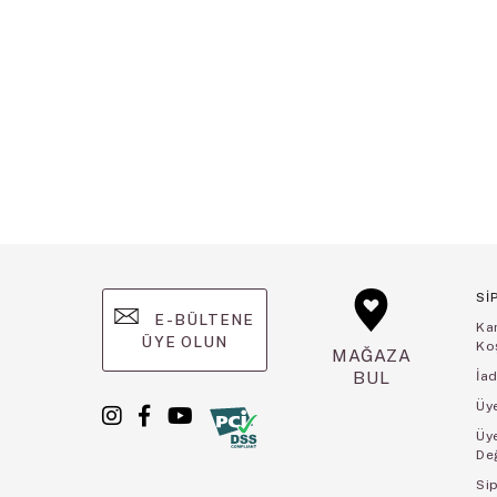
Sİ
E-BÜLTENE
Ka
ÜYE OLUN
Koş
MAĞAZA
BUL
İad
Üye
Üy
De
Sip