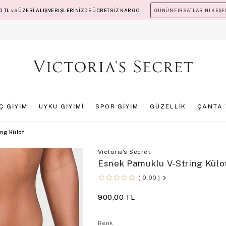
 TL ve ÜZERİ ALIŞVERİŞLERİNİZDE ÜCRETSİZ KARGO!
GÜNÜN FIRSATLARINI KEŞF
İÇ GİYİM
UYKU GİYİMİ
SPOR GİYİM
GÜZELLİK
ÇANTA 
ng Külot
Victoria's Secret
Esnek Pamuklu V-String Külo
0,00
900,00 TL
Renk