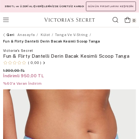
3500 TL ve ÜZERİ ALIŞVERİŞLERİNİZDE ÜCRETSİZ KARGO!
GÜNÜN FIRSATLARINI KEŞFEDİN
0
Anasayfa
Külot
Tanga Ve V-String
Fun & Flirty Dantelli Derin Bacak Kesimli Scoop Tanga
Victoria's Secret
Fun & Flirty Dantelli Derin Bacak Kesimli Scoop Tanga
0,00
1.300,00 TL
İndirimli
950,00 TL
%60'a Varan İndirim