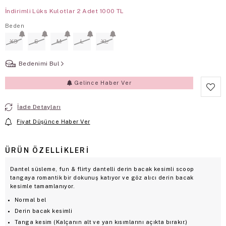
İndirimli Lüks Kulotlar 2 Adet 1000 TL
Beden
XS
S
M
L
XL
Bedenimi Bul
Gelince Haber Ver
İade Detayları
Fiyat Düşünce Haber Ver
ÜRÜN ÖZELLIKLERI
Dantel süsleme, fun & flirty dantelli derin bacak kesimli scoop
tangaya romantik bir dokunuş katıyor ve göz alıcı derin bacak
kesimle tamamlanıyor.
Normal bel
Derin bacak kesimli
Tanga kesim (Kalçanın alt ve yan kısımlarını açıkta bırakır.)