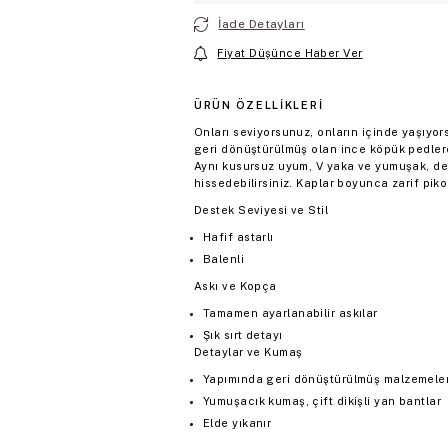
İade Detayları
Fiyat Düşünce Haber Ver
ÜRÜN ÖZELLIKLERI
Onları seviyorsunuz, onların içinde yaşıy
geri dönüştürülmüş olan ince köpük pedlere
Aynı kusursuz uyum, V yaka ve yumuşak, des
hissedebilirsiniz. Kaplar boyunca zarif pi
Destek Seviyesi ve Stil
Hafif astarlı
Balenli
Askı ve Kopça
Tamamen ayarlanabilir askılar
Şık sırt detayı
Detaylar ve Kumaş
Yapımında geri dönüştürülmüş malzemeler 
Yumuşacık kumaş, çift dikişli yan bantlar
Elde yıkanır