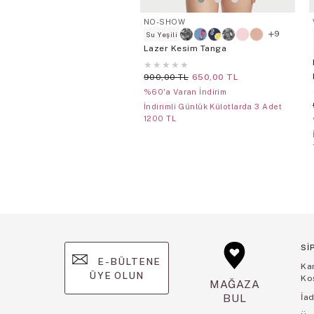
NO-SHOW
9
Su Yeşili
Lazer Kesim Tanga
★
★
★
★
★
900,00 TL
650,00 TL
%60'a Varan İndirim
İndirimli Günlük Külotlarda 3 Adet
1200 TL
Sİ
E-BÜLTENE
Ka
ÜYE OLUN
Koş
MAĞAZA
BUL
İad