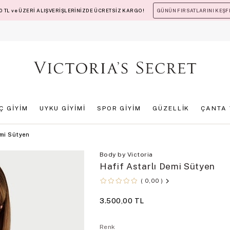
 TL ve ÜZERİ ALIŞVERİŞLERİNİZDE ÜCRETSİZ KARGO!
GÜNÜN FIRSATLARINI KEŞF
İÇ GİYİM
UYKU GİYİMİ
SPOR GİYİM
GÜZELLİK
ÇANTA 
emi Sütyen
Body by Victoria
Hafif Astarlı Demi Sütyen
0,00
3.500,00 TL
Renk