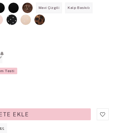
Mavi Çizgili
Kalp Baskılı
D
üm Testi
eç