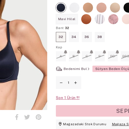
Mavi Hilal
Bant
32
32
34
36
38
Kap
A
B
C
D
DD
DD
Bedenimi Bul
Sütyen Beden Ölç
Son
1
Mağazadaki Stok Durumu
Mağaza S