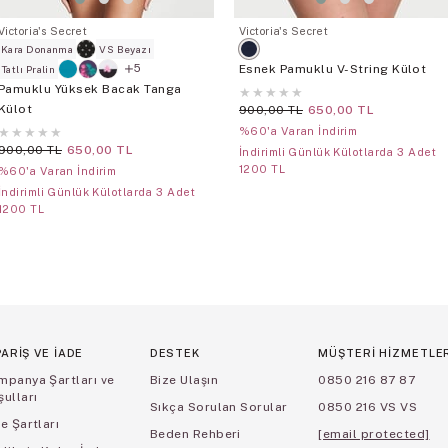
Victoria's Secret
Victoria's Secret
Kara Donanma
VS Beyazı
Esnek Pamuklu V-String Külot
5
Tatlı Pralin
Pamuklu Yüksek Bacak Tanga
★
★
★
★
★
Külot
900,00 TL
650,00 TL
★
★
★
★
★
%60'a Varan İndirim
900,00 TL
650,00 TL
İndirimli Günlük Külotlarda 3 Adet
1200 TL
%60'a Varan İndirim
İndirimli Günlük Külotlarda 3 Adet
1200 TL
PARİŞ VE İADE
DESTEK
MÜŞTERİ HİZMETLE
mpanya Şartları ve
Bize Ulaşın
0850 216 87 87
ulları
Sıkça Sorulan Sorular
0850 216 VS VS
e Şartları
Beden Rehberi
[email protected]