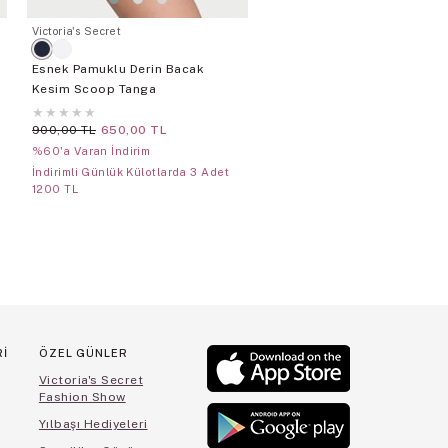
Victoria's Secret
Esnek Pamuklu Derin Bacak
Kesim Scoop Tanga
★
★
★
★
★
900,00 TL
650,00 TL
%60'a Varan İndirim
İndirimli Günlük Külotlarda 3 Adet
1200 TL
Rİ
ÖZEL GÜNLER
Victoria's Secret
Fashion Show
Yılbaşı Hediyeleri