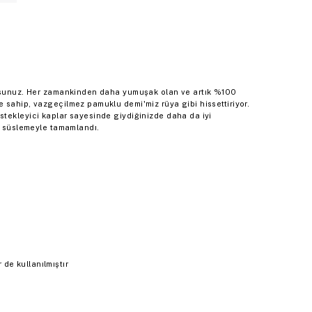
orsunuz. Her zamankinden daha yumuşak olan ve artık %100
 sahip, vazgeçilmez pamuklu demi'miz rüya gibi hissettiriyor.
tekleyici kaplar sayesinde giydiğinizde daha da iyi
ko süslemeyle tamamlandı.
de kullanılmıştır