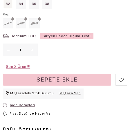
32
34
36
38
Kap
D
DD
DDD
Bedenimi Bul
Sütyen Beden Ölçüm Testi
Son
2
Mağazadaki Stok Durumu
Mağaza Seç
İade Detayları
Fiyat Düşünce Haber Ver
ÜRÜN ÖZELLIKLERI