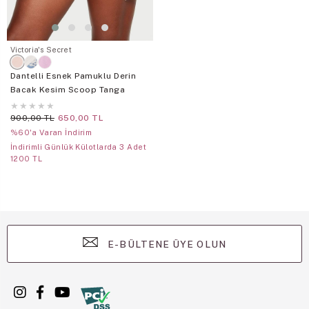
Victoria's Secret
Dantelli Esnek Pamuklu Derin
Bacak Kesim Scoop Tanga
★
★
★
★
★
900,00 TL
650,00 TL
%60'a Varan İndirim
İndirimli Günlük Külotlarda 3 Adet
1200 TL
E-BÜLTENE ÜYE OLUN