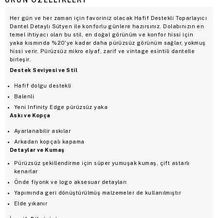
Her gün ve her zaman için favoriniz olacak Hafif Destekli Toparlayıcı
Dantel Detaylı Sütyen ile konforlu günlere hazırsınız. Dolabınızın en
temel ihtiyacı olan bu stil, en doğal görünüm ve konfor hissi için
yaka kısmında %20'ye kadar daha pürüzsüz görünüm sağlar, yokmuş
hissi verir. Pürüzsüz mikro elyaf, zarif ve vintage esintili dantelle
birleşir.
Destek Seviyesi ve Stil
Hafif dolgu destekli
Balenli
Yeni Infinity Edge pürüzsüz yaka
Askı ve Kopça
Ayarlanabilir askılar
Arkadan kopçalı kapama
Detaylar ve Kumaş
Pürüzsüz şekillendirme için süper yumuşak kumaş, çift astarlı
kenarlar
Önde fiyonk ve logo aksesuar detayları
Yapımında geri dönüştürülmüş malzemeler de kullanılmıştır
Elde yıkanır