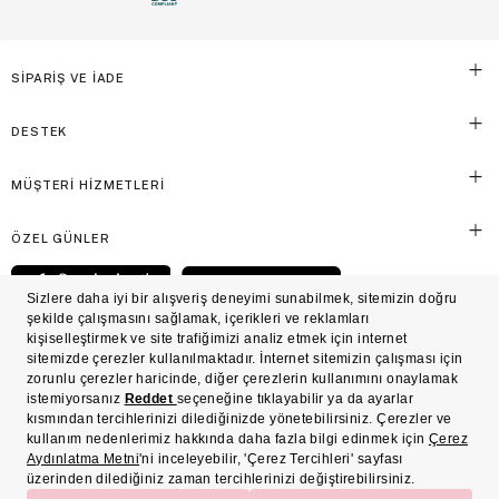
SİPARİŞ VE İADE
DESTEK
MÜŞTERİ HİZMETLERİ
ÖZEL GÜNLER
© Victoria's Secret Shaya Mağazacılık A.Ş. Franchise lisansı aracılığıyla işletilen ticari
markasıdır. Her hakkı saklıdır.
Ön Bilgilendirme
Süreç Bazlı Müşteri Aydınlatma Metni
Mesafeli Satış Sözleşmesi
Üyelik ve Gizlilik Sözleşmesi
İşlem Rehberi
Çerez Politikası
Çerez Tercihleri