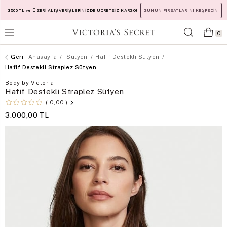
3500 TL ve ÜZERİ ALIŞVERİŞLERİNİZDE ÜCRETSİZ KARGO!
GÜNÜN FIRSATLARINI KEŞFEDİN
0
Anasayfa
Sütyen
Hafif Destekli Sütyen
Hafif Destekli Straplez Sütyen
Body by Victoria
Hafif Destekli Straplez Sütyen
0,00
3.000,00 TL