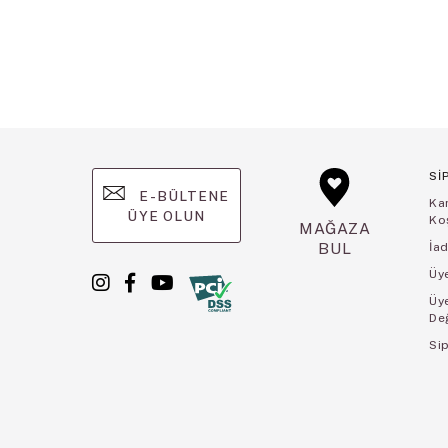
Sİ
E-BÜLTENE
Ka
ÜYE OLUN
Koş
MAĞAZA
BUL
İad
Üye
Üy
De
Sip