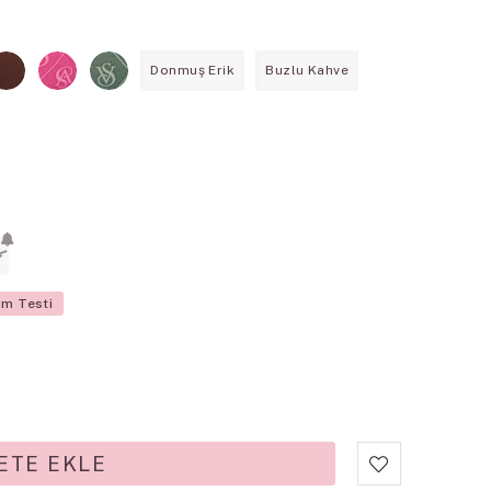
Donmuş Erik
Buzlu Kahve
D
üm Testi