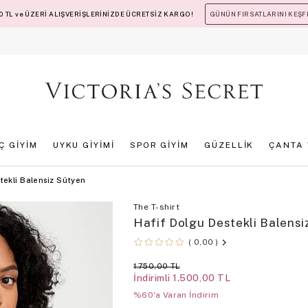
 TL ve ÜZERİ ALIŞVERİŞLERİNİZDE ÜCRETSİZ KARGO!
GÜNÜN FIRSATLARINI KEŞF
İÇ GİYİM
UYKU GİYİMİ
SPOR GİYİM
GÜZELLİK
ÇANTA 
tekli Balensiz Sütyen
The T-shirt
Hafif Dolgu Destekli Balensi
0,00
1.750,00 TL
İndirimli
1.500,00 TL
%60'a Varan İndirim