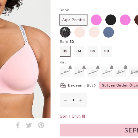
Renk
Açık Pembe
Bant
32
32
34
36
38
Kap
A
B
C
D
DD
DD
Bedenimi Bul
Sütyen Beden Ölç
Son
1