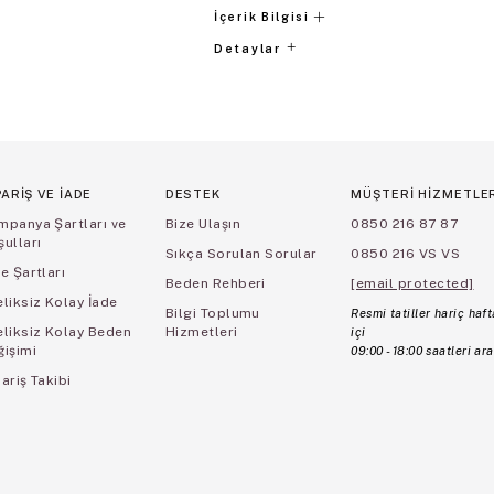
İçerik Bilgisi
Detaylar
PARİŞ VE İADE
DESTEK
MÜŞTERİ HİZMETLE
mpanya Şartları ve
Bize Ulaşın
0850 216 87 87
ulları
Sıkça Sorulan Sorular
0850 216 VS VS
e Şartları
Beden Rehberi
[email protected]
liksiz Kolay İade
Bilgi Toplumu
Resmi tatiller hariç haft
eliksiz Kolay Beden
Hizmetleri
içi
ğişimi
09:00 - 18:00 saatleri ara
ariş Takibi