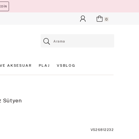
EDİN
0
VE AKSESUAR
PLAJ
VSBLOG
z Sütyen
VS26812232