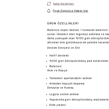
İade Detayları
Fiyat Düşünce Haber Ver
ÜRÜN ÖZELLIKLERI
Balensiz süper destek. 1 numaralı balensiz 
sunar. İmzamız olan logomuz askılara ve ka
daha yumuşak olan %100 geri dönüştürülmüş 
altından bile görülmeyecek şekilde tasarla
Destek Seviyesi ve Stil
Hafif destekli
%100 geri dönüştürülmüş ped astarından ü
Balensiz
Askı ve Kopça
Tamamen ayarlanabilir askılar
Arkadan kopçalı kapama
Detaylar ve Kumaş
Logolu esnek askılar
Yapımında geri dönüştürülmüş malzemeler 
Elde yıkanır