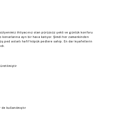
sütyenimiz ihtiyacınız olan pürüzsüz şekli ve günlük konforu
p kenarlarına ayrı bir hava katıyor. Şimdi her zamankinden
ped astarlı hafif köpük pedlere sahip. En dar kıyafetlerin
ndı.
retilmiştir
de kullanılmıştır