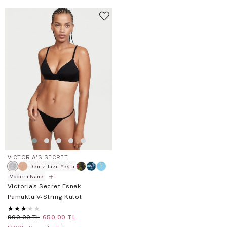
VICTORIA'S SECRET
Deniz Tuzu Yeşili
1
Modern Nane
Victoria's Secret Esnek
Pamuklu V-String Külot
★
★
★
★
★
900,00 TL
650,00 TL