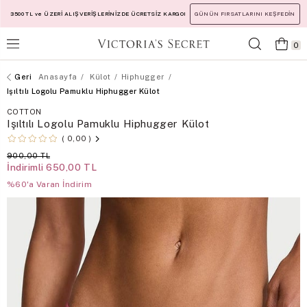
3500 TL ve ÜZERİ ALIŞVERİŞLERİNİZDE ÜCRETSİZ KARGO!
GÜNÜN FIRSATLARINI KEŞFEDİN
0
Anasayfa
Külot
Hiphugger
Işıltılı Logolu Pamuklu Hiphugger Külot
COTTON
Işıltılı Logolu Pamuklu Hiphugger Külot
0,00
900,00 TL
İndirimli
650,00 TL
%60'a Varan İndirim