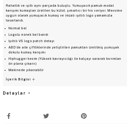
Rahatlık ve ışıltı aynı parçada buluştu. Yumuşacık pamuk-modal
karışımı kumaştan üretilen bu külot, şımartıcı bir his veriyor. Mevsime
uygun olarak yumuşacık kumaş ve imzalı ışıltılı logo yamamızla
tasarlandı.
Normal bel
Logolu esnek bel bandı
Işıltılı VS logo patch detayı
ABD’de aile çiftliklerinde yetiştirilen pamuktan üretilmiş yumuşak
dokulu kumaş karışımı
Hiphugger kesim (Yüksek kavrayıcılığı ile kalçayı sararak kıvrımları
ön plana çıkarır.)
Makinede yıkanabilir
İçerik Bilgisi
Detaylar