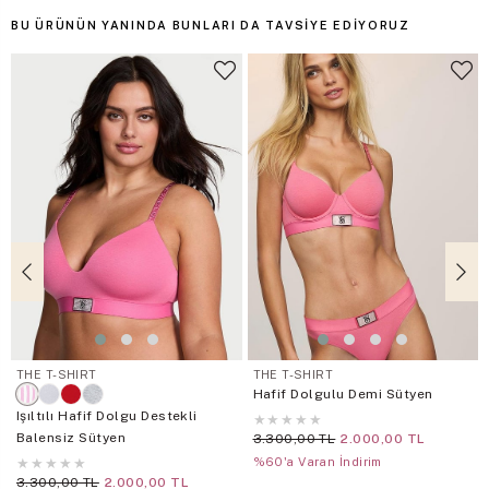
BU ÜRÜNÜN YANINDA BUNLARI DA TAVSIYE EDIYORUZ
THE T-SHIRT
THE T-SHIRT
Hafif Dolgulu Demi Sütyen
Işıltılı Hafif Dolgu Destekli
★
★
★
★
★
Balensiz Sütyen
3.300,00 TL
2.000,00 TL
★
★
★
★
★
%60'a Varan İndirim
3.300,00 TL
2.000,00 TL