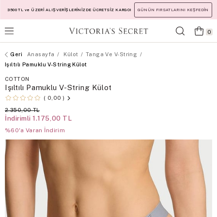
3500 TL ve ÜZERİ ALIŞVERİŞLERİNİZDE ÜCRETSİZ KARGO!
GÜNÜN FIRSATLARINI KEŞFEDİN
0
Anasayfa
Külot
Tanga Ve V-String
Işıltılı Pamuklu V-String Külot
COTTON
Işıltılı Pamuklu V-String Külot
0,00
2.350,00 TL
İndirimli
1.175,00 TL
%60'a Varan İndirim