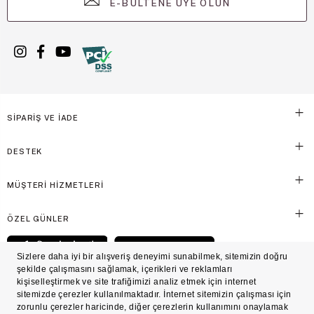
E-BÜLTENE ÜYE OLUN
SİPARİŞ VE İADE
DESTEK
MÜŞTERİ HİZMETLERİ
ÖZEL GÜNLER
© Victoria's Secret Shaya Mağazacılık A.Ş. Franchise lisansı aracılığıyla işletilen ticari
markasıdır. Her hakkı saklıdır.