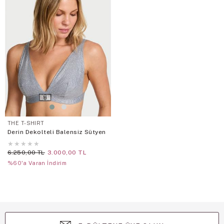
THE T-SHIRT
Derin Dekolteli Balensiz Sütyen
★
★
★
★
★
6.250,00 TL
3.000,00 TL
%60'a Varan İndirim