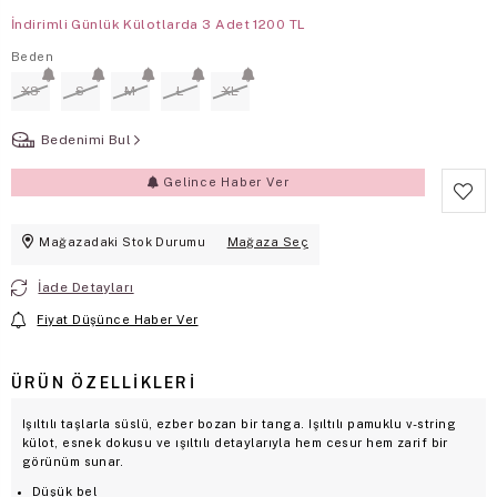
İndirimli Günlük Külotlarda 3 Adet 1200 TL
Beden
XS
S
M
L
XL
Bedenimi Bul
Gelince Haber Ver
Mağazadaki Stok Durumu
Mağaza Seç
İade Detayları
Fiyat Düşünce Haber Ver
ÜRÜN ÖZELLIKLERI
Işıltılı taşlarla süslü, ezber bozan bir tanga. Işıltılı pamuklu v-string
külot, esnek dokusu ve ışıltılı detaylarıyla hem cesur hem zarif bir
görünüm sunar.
Düşük bel