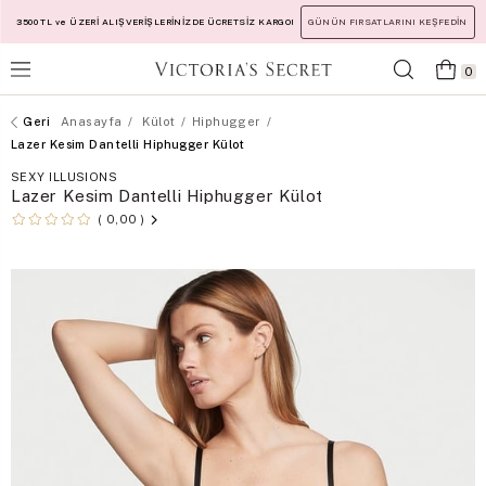
3500 TL ve ÜZERİ ALIŞVERİŞLERİNİZDE ÜCRETSİZ KARGO!
GÜNÜN FIRSATLARINI KEŞFEDİN
0
Anasayfa
Külot
Hiphugger
Lazer Kesim Dantelli Hiphugger Külot
SEXY ILLUSIONS
Lazer Kesim Dantelli Hiphugger Külot
0,00