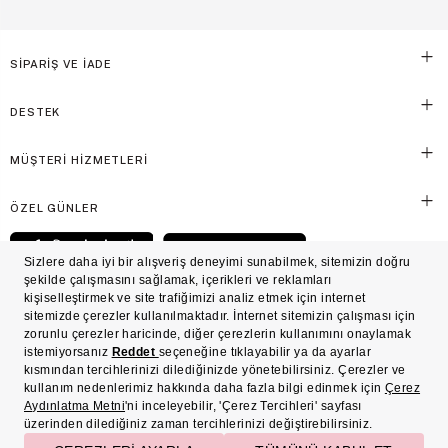
SİPARİŞ VE İADE
DESTEK
MÜŞTERİ HİZMETLERİ
ÖZEL GÜNLER
© Victoria's Secret Shaya Mağazacılık A.Ş. Franchise lisansı aracılığıyla işletilen ticari
markasıdır. Her hakkı saklıdır.
Ön Bilgilendirme
Süreç Bazlı Müşteri Aydınlatma Metni
Mesafeli Satış Sözleşmesi
Üyelik ve Gizlilik Sözleşmesi
İşlem Rehberi
Çerez Politikası
Çerez Tercihleri