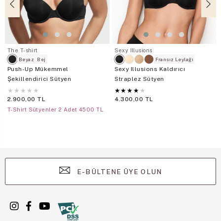
The T-shirt
Sexy Illusions
Beyaz
Bej
Fransız Leylağı
Push-Up Mükemmel
Sexy Illusions Kaldırıcı
Şekillendirici Sütyen
Straplez Sütyen
★
★
★
★
★
★
★
★
★
★
2.900,00 TL
4.300,00 TL
T-Shirt Sütyenler 2 Adet 4500 TL
E-BÜLTENE ÜYE OLUN