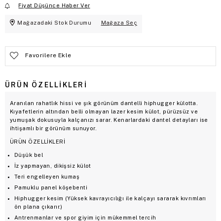
Fiyat Düşünce Haber Ver
Mağazadaki Stok Durumu
Mağaza Seç
Favorilere Ekle
ÜRÜN ÖZELLIKLERI
Aranılan rahatlık hissi ve şık görünüm dantelli hiphugger külotta.
Kıyafetlerin altından belli olmayan lazer kesim külot, pürüzsüz ve
yumuşak dokusuyla kalçanızı sarar. Kenarlardaki dantel detayları ise
ihtişamlı bir görünüm sunuyor.
ÜRÜN ÖZELLİKLERİ
Düşük bel
İz yapmayan, dikişsiz külot
Teri engelleyen kumaş
Pamuklu panel köşebenti
Hiphugger kesim (Yüksek kavrayıcılığı ile kalçayı sararak kıvrımları
ön plana çıkarır.)
Antrenmanlar ve spor giyim için mükemmel tercih