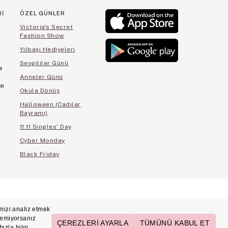
Rİ
ÖZEL GÜNLER
Victoria's Secret
Fashion Show
Yılbaşı Hediyeleri
Sevgililer Günü
a
Anneler Günü
sı
Okula Dönüş
Halloween (Cadılar
Bayramı)
11.11 Singles' Day
Cyber Monday
Black Friday
cihleri