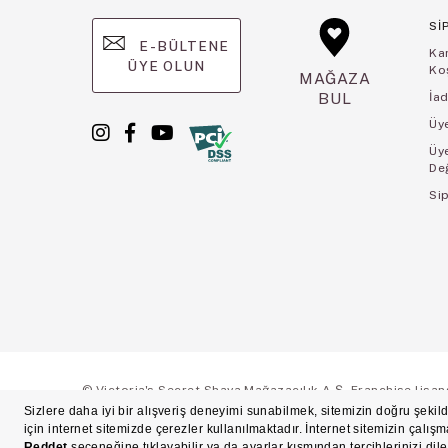
Sİ
E-BÜLTENE
Ka
ÜYE OLUN
Koş
MAĞAZA
BUL
İad
Üye
Üy
De
Sip
© Victoria's Secret Shaya Mağazacılık A.Ş. Franchise lisansı 
Ön Bilgilendirme
Süreç Bazlı Müşteri Aydınlatma Metni
Mesafeli Satı