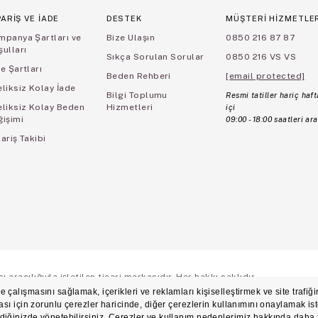
PARİŞ VE İADE
DESTEK
MÜŞTERİ HİZMETLE
mpanya Şartları ve
Bize Ulaşın
0850 216 87 87
ulları
Sıkça Sorulan Sorular
0850 216 VS VS
e Şartları
Beden Rehberi
[email protected]
liksiz Kolay İade
Bilgi Toplumu
Resmi tatiller hariç haft
eliksiz Kolay Beden
Hizmetleri
içi
ğişimi
09:00 - 18:00 saatleri ara
ariş Takibi
aracılığıyla işletilen ticari markasıdır. Her hakkı saklıdır.
ş Sözleşmesi
Üyelik ve Gizlilik Sözleşmesi
İşlem Rehberi
Çerez Politikası
Çerez Ter