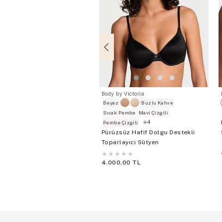
Body by Victoria
Beyaz
Buzlu Kahve
Sıcak Pembe
Mavi Çizgili
4
Pembe Çizgili
Pürüzsüz Hafif Dolgu Destekli
Toparlayıcı Sütyen
★
★
★
★
★
4.000,00 TL