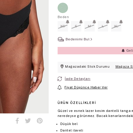
Beden
XS
S
M
L
XL
Bedenimi Bul
Gel
Mağazadaki Stok Durumu
Mağaza S
İade Detayları
Fiyat Düşünce Haber Ver
ÜRÜN ÖZELLIKLERI
Güzel ve esnek lazer kesim dantelli tanga mo
neredeyse görünmez. Bacak kenarlarındaki d
Düşük bel
Dantel ilaveli