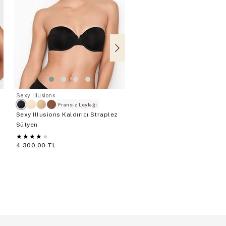
Sexy Illusions
The T-shirt
Fransız Leylağı
Beyaz
Bej
Sexy Illusions Kaldırıcı Straplez
Push-Up Mükemmel Şekillen
Sütyen
Sütyen
★
★
★
★
★
★
★
★
★
★
4.300,00 TL
2.900,00 TL
T-Shirt Sütyenler 2 Adet 450