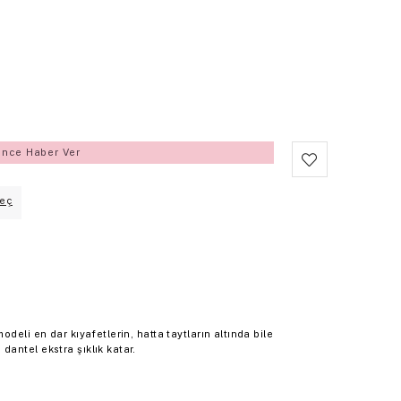
ince Haber Ver
eç
deli en dar kıyafetlerin, hatta taytların altında bile
antel ekstra şıklık katar.