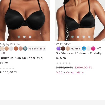
Body by Victoria
VERY SEXY
7
Pembe Çizgili
Mürdüm
So Obsessed Balensiz Push-Up
9
Pürüzsüz Push-Up Toparlayıcı
Sütyen
Sütyen
★
★
★
★
★
2.250,00 TL
2.000,00 TL
★
★
★
★
★
4.000,00 TL
%60'a Varan İndirim