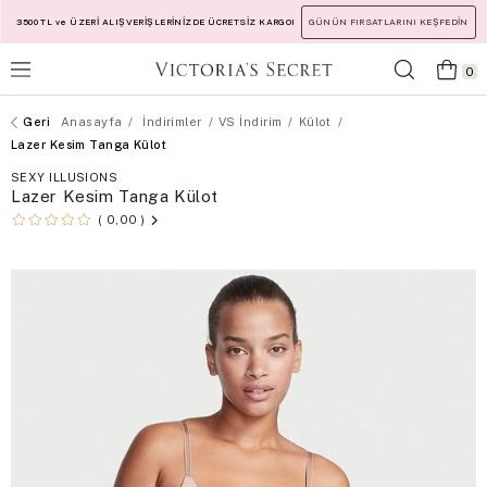
3500 TL ve ÜZERİ ALIŞVERİŞLERİNİZDE ÜCRETSİZ KARGO!
GÜNÜN FIRSATLARINI KEŞFEDİN
0
Anasayfa
İndirimler
VS İndirim
Külot
Lazer Kesim Tanga Külot
SEXY ILLUSIONS
Lazer Kesim Tanga Külot
0,00