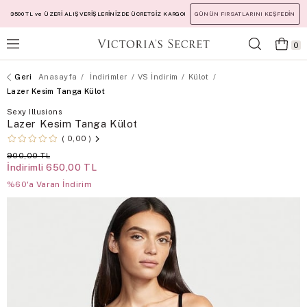
3500 TL ve ÜZERİ ALIŞVERİŞLERİNİZDE ÜCRETSİZ KARGO!
GÜNÜN FIRSATLARINI KEŞFEDİN
0
Anasayfa
İndirimler
VS İndirim
Külot
Lazer Kesim Tanga Külot
Sexy Illusions
Lazer Kesim Tanga Külot
0,00
900,00 TL
İndirimli
650,00 TL
%60'a Varan İndirim