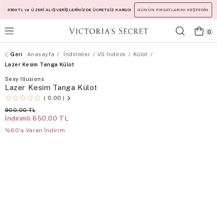
3500 TL ve ÜZERİ ALIŞVERİŞLERİNİZDE ÜCRETSİZ KARGO!
GÜNÜN FIRSATLARINI KEŞFEDİN
0
Anasayfa
İndirimler
VS İndirim
Külot
Lazer Kesim Tanga Külot
Sexy Illusions
Lazer Kesim Tanga Külot
0,00
900,00 TL
İndirimli
650,00 TL
%60'a Varan İndirim