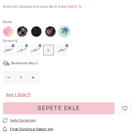
İndirimli Günlük Külotlarda 3 Adet 1200 TL
Renk
Beden
L
XS
S
M
L
XL
Bedenimi Bul
Son
1
İade Detayları
Fiyat Düşünce Haber Ver