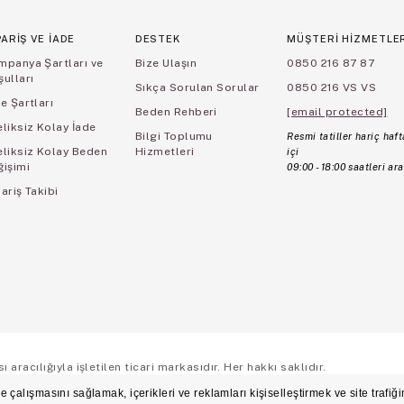
PARİŞ VE İADE
DESTEK
MÜŞTERİ HİZMETLE
mpanya Şartları ve
Bize Ulaşın
0850 216 87 87
ulları
Sıkça Sorulan Sorular
0850 216 VS VS
e Şartları
Beden Rehberi
[email protected]
liksiz Kolay İade
Bilgi Toplumu
Resmi tatiller hariç haft
eliksiz Kolay Beden
Hizmetleri
içi
ğişimi
09:00 - 18:00 saatleri ara
ariş Takibi
aracılığıyla işletilen ticari markasıdır. Her hakkı saklıdır.
ş Sözleşmesi
Üyelik ve Gizlilik Sözleşmesi
İşlem Rehberi
Çerez Politikası
Çerez Ter