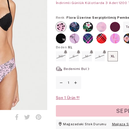
İndirimli Günlük Külotlarda 3 Adet 1200 
Renk
Flora Üzerine Serpiştirilmiş Pemb
T
Beden
XL
XS
S
M
L
XL
Bedenimi Bul
Son
1
Mağazadaki Stok Durumu
Mağaza S