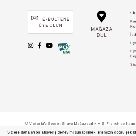
Sİ
E-BÜLTENE
Ka
ÜYE OLUN
Koş
MAĞAZA
BUL
İad
Üye
Üy
De
Sip
© Victoria's Secret Shaya Mağazacılık A.Ş. Franchise lisansı 
Ön Bilgilendirme
Süreç Bazlı Müşteri Aydınlatma Metni
Mesafeli Satı