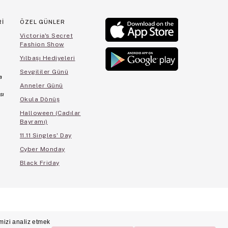
Rİ
ÖZEL GÜNLER
Victoria's Secret
Fashion Show
Yılbaşı Hediyeleri
Sevgililer Günü
a
Anneler Günü
sı
Okula Dönüş
Halloween (Cadılar
Bayramı)
11.11 Singles' Day
Cyber Monday
Black Friday
cihleri