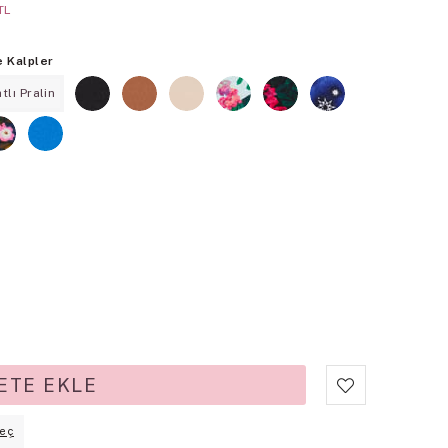
TL
e Kalpler
atlı Pralin
eç