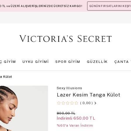
 TL ve ÜZERİ ALIŞVERİŞLERİNİZDE ÜCRETSİZ KARGO!
GÜNÜN FIRSATLARINI KEŞF
İÇ GİYİM
UYKU GİYİMİ
SPOR GİYİM
GÜZELLİK
ÇANTA 
a Külot
Sexy Illusions
Lazer Kesim Tanga Külot
0,00
900,00 TL
İndirimli
650,00 TL
%60'a Varan İndirim