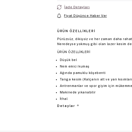
İade Detayları
Fiyat Düşünce Haber Ver
ÜRÜN ÖZELLIKLERI
Pürüzsüz, dikişsiz ve her zaman daha rahat.
Neredeyse yokmuş gibi olan lazer kesim des
ÜRÜN ÖZELLİKLERİ
Düşük bel
Nem emici kumaş
Ağında pamuklu köşebenti
Tanga kesim (Kalçanın alt ve yan kısımların
Antrenmanlar ve spor giyim için mükemmel
Makinede yıkanabilir
İthal
Detaylar