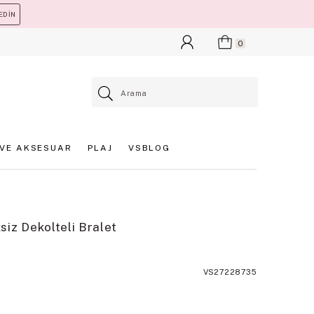
EDİN
0
VE AKSESUAR
PLAJ
VSBLOG
iz Dekolteli Bralet
VS27228735