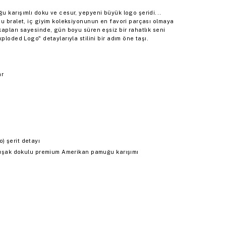
u karışımlı doku ve cesur, yepyeni büyük logo şeridi...
bu bralet, iç giyim koleksiyonunun en favori parçası olmaya
apları sayesinde, gün boyu süren eşsiz bir rahatlık seni
ploded Logo" detaylarıyla stilini bir adım öne taşı.
ar
) şerit detayı
yumuşak dokulu premium Amerikan pamuğu karışımı