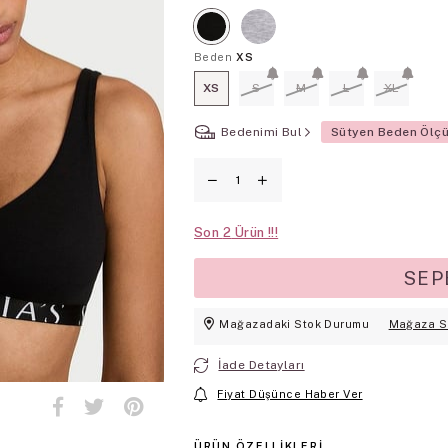
Beden
XS
XS
S
M
L
XL
Bedenimi Bul
Sütyen Beden Ölç
Son
2
Mağazadaki Stok Durumu
Mağaza S
İade Detayları
Fiyat Düşünce Haber Ver
ÜRÜN ÖZELLIKLERI