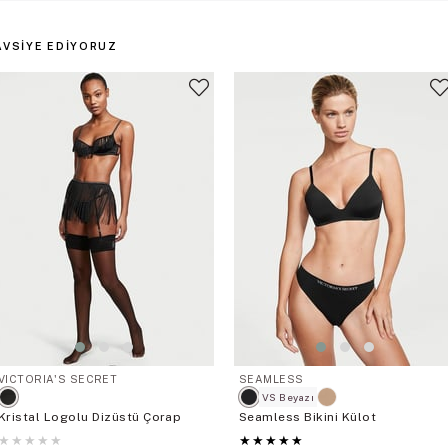
AVSIYE EDIYORUZ
VICTORIA'S SECRET
SEAMLESS
VS Beyazı
Kristal Logolu Dizüstü Çorap
Seamless Bikini Külot
★
★
★
★
★
★
★
★
★
★