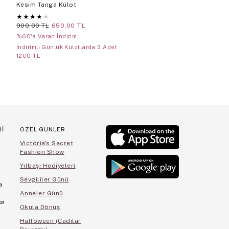
Kesim Tanga Külot
V-String Külot
★
★
★
★
★
★
★
★
★
★
900,00 TL
650,00 TL
900,00 TL
650,00 TL
%60'a Varan İndirim
%60'a Varan İndirim
İndirimli Günlük Külotlarda 3 Adet
İndirimli Günlük Külotlarda 3 
1200 TL
1200 TL
Rİ
ÖZEL GÜNLER
Victoria's Secret
Fashion Show
Yılbaşı Hediyeleri
Sevgililer Günü
a
Anneler Günü
sı
Okula Dönüş
Halloween (Cadılar