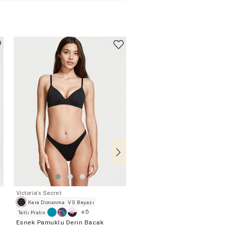
Victoria's Secret
VICTORIA'S SECRET
Kara Donanma
VS Beyazı
Deniz Tuzu Yeşili
5
1
Tatlı Pralin
Modern Nane
Esnek Pamuklu Derin Bacak
Victoria's Secret Esnek Pa