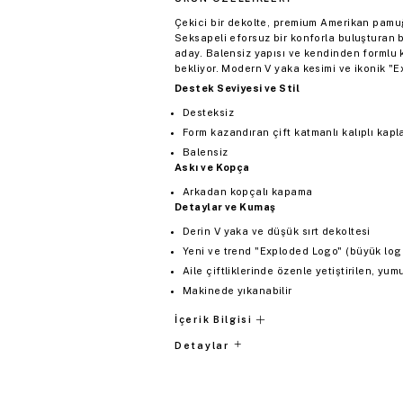
Çekici bir dekolte, premium Amerikan pamuğ
Seksapeli eforsuz bir konforla buluşturan 
aday. Balensiz yapısı ve kendinden formlu k
bekliyor. Modern V yaka kesimi ve ikonik "Ex
Destek Seviyesi ve Stil
Desteksiz
Form kazandıran çift katmanlı kalıplı kapl
Balensiz
Askı ve Kopça
Arkadan kopçalı kapama
Detaylar ve Kumaş
Derin V yaka ve düşük sırt dekoltesi
Yeni ve trend "Exploded Logo" (büyük logo
Aile çiftliklerinde özenle yetiştirilen, 
Makinede yıkanabilir
İçerik Bilgisi
Detaylar