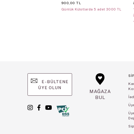
900,00 TL
Günlük Külotlarda 5 adet 3000 TL
Sİ
E-BÜLTENE
Ka
ÜYE OLUN
Koş
MAĞAZA
BUL
İad
Üye
Üy
De
Sip