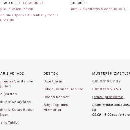
2.650,00 TL
1.855,00 TL
900,00 TL
%60'a Varan İndirim
Günlük Külotlarda 5 adet 3000 TL
İndirimli Spor ve Günlük Giyimde 3
Al 2 Öde
PARİŞ VE İADE
DESTEK
MÜŞTERİ HİZMETLE
mpanya Şartları ve
Bize Ulaşın
0850 216 87 87
ulları
Sıkça Sorulan Sorular
0850 216 VS VS
e Şartları
Beden Rehberi
[email protected]
liksiz Kolay İade
Bilgi Toplumu
Resmi tatiller hariç haft
eliksiz Kolay Beden
Hizmetleri
içi
ğişimi
09:00 - 18:00 saatleri ara
ariş Takibi