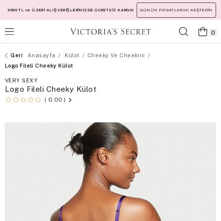
3500 TL ve ÜZERİ ALIŞVERİŞLERİNİZDE ÜCRETSİZ KARGO!
GÜNÜN FIRSATLARINI KEŞFEDİN
0
Anasayfa
Külot
Cheeky Ve Cheekini
Logo Fileli Cheeky Külot
VERY SEXY
Logo Fileli Cheeky Külot
0,00