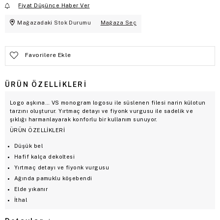
Fiyat Düşünce Haber Ver
Mağazadaki Stok Durumu
Mağaza Seç
Favorilere Ekle
ÜRÜN ÖZELLIKLERI
Logo aşkına… VS monogram logosu ile süslenen filesi narin külotun
tarzını oluşturur. Yırtmaç detayı ve fiyonk vurgusu ile sadelik ve
şıklığı harmanlayarak konforlu bir kullanım sunuyor.
ÜRÜN ÖZELLİKLERİ
Düşük bel
Hafif kalça dekoltesi
Yırtmaç detayı ve fiyonk vurgusu
Ağında pamuklu köşebendi
Elde yıkanır
İthal