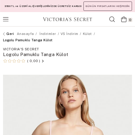
3500 TL ve ÜZERİ ALIŞVERİŞLERİNİZDE ÜCRETSİZ KARGO!
GÜNÜN FIRSATLARINI KEŞFEDİN
0
Anasayfa
İndirimler
VS İndirim
Külot
Logolu Pamuklu Tanga Külot
VICTORIA'S SECRET
Logolu Pamuklu Tanga Külot
0,00