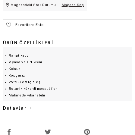
Mağazadaki Stok Durumu
Mağaza Seç
Favorilere Ekle
ÜRÜN ÖZELLIKLERI
Rahat kalıp
V yaka ve sırt kısmı
Kolsuz
Kopçasız
25"/63 cm iç dikiş
Botanik kökenli modal lifler
Makinede yıkanabilir
Detaylar