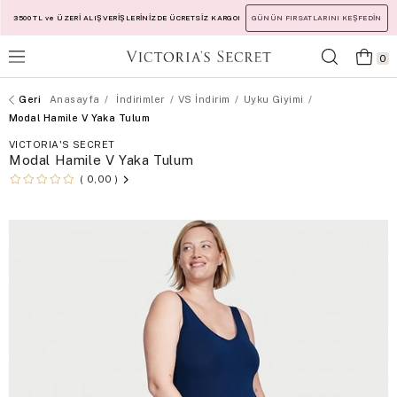
3500 TL ve ÜZERİ ALIŞVERİŞLERİNİZDE ÜCRETSİZ KARGO!
GÜNÜN FIRSATLARINI KEŞFEDİN
0
Anasayfa
İndirimler
VS İndirim
Uyku Giyimi
Modal Hamile V Yaka Tulum
VICTORIA'S SECRET
Modal Hamile V Yaka Tulum
0,00