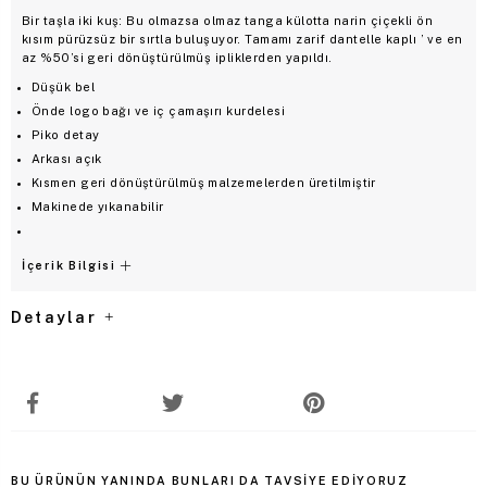
Bir taşla iki kuş: Bu olmazsa olmaz tanga külotta narin çiçekli ön
kısım pürüzsüz bir sırtla buluşuyor. Tamamı zarif dantelle kaplı ’ ve en
az %50’si geri dönüştürülmüş ipliklerden yapıldı.
Düşük bel
Önde logo bağı ve iç çamaşırı kurdelesi
Piko detay
Arkası açık
Kısmen geri dönüştürülmüş malzemelerden üretilmiştir
Makinede yıkanabilir
İçerik Bilgisi
Detaylar
BU ÜRÜNÜN YANINDA BUNLARI DA TAVSIYE EDIYORUZ