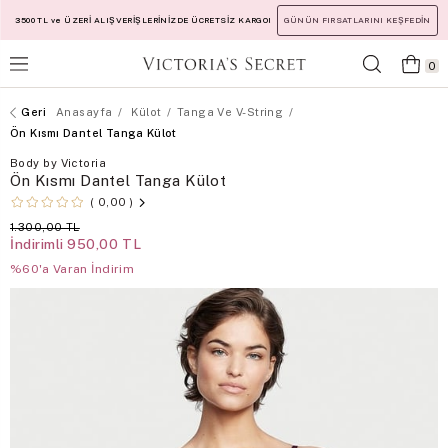
3500 TL ve ÜZERİ ALIŞVERİŞLERİNİZDE ÜCRETSİZ KARGO!
GÜNÜN FIRSATLARINI KEŞFEDİN
0
Anasayfa
Külot
Tanga Ve V-String
Ön Kısmı Dantel Tanga Külot
Body by Victoria
Ön Kısmı Dantel Tanga Külot
0,00
1.300,00 TL
İndirimli
950,00 TL
%60'a Varan İndirim