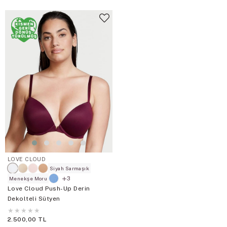
LOVE CLOUD
Siyah Sarmaşık
3
Menekşe Moru
Love Cloud Push-Up Derin
Dekolteli Sütyen
★
★
★
★
★
2.500,00 TL