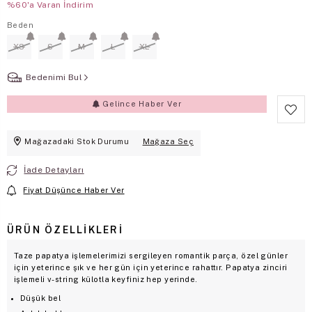
%60'a Varan İndirim
Beden
XS
S
M
L
XL
Bedenimi Bul
Gelince Haber Ver
Mağazadaki Stok Durumu
Mağaza Seç
İade Detayları
Fiyat Düşünce Haber Ver
ÜRÜN ÖZELLIKLERI
Taze papatya işlemelerimizi sergileyen romantik parça, özel günler
için yeterince şık ve her gün için yeterince rahattır. Papatya zinciri
işlemeli v-string külotla keyfiniz hep yerinde.
Düşük bel