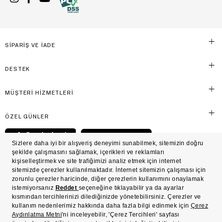
SİPARİŞ VE İADE
DESTEK
MÜŞTERİ HİZMETLERİ
ÖZEL GÜNLER
© Victoria's Secret Shaya Mağazacılık A.Ş. Franchise lisansı aracılığıyla işletilen ticari
markasıdır. Her hakkı saklıdır.
Ön Bilgilendirme
Süreç Bazlı Müşteri Aydınlatma Metni
Mesafeli Satış Sözleşmesi
Üyelik ve Gizlilik Sözleşmesi
İşlem Rehberi
Çerez Politikası
Çerez Tercihleri