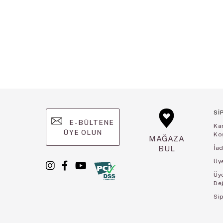
Sİ
E-BÜLTENE
Ka
ÜYE OLUN
Koş
MAĞAZA
BUL
İad
Üye
Üy
De
Sip