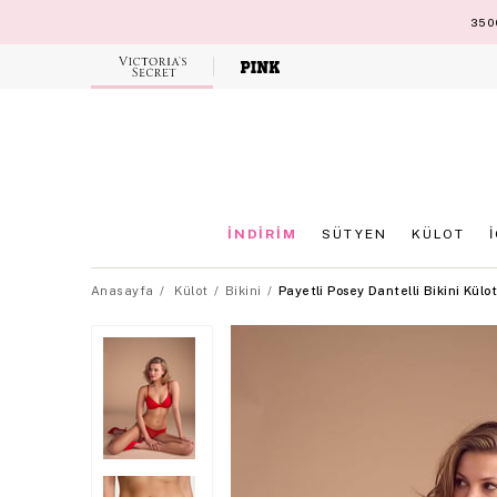
3500
Victoria's
Secret
İNDİRİM
SÜTYEN
KÜLOT
Anasayfa
Külot
Bikini
Payetli Posey Dantelli Bikini Külo