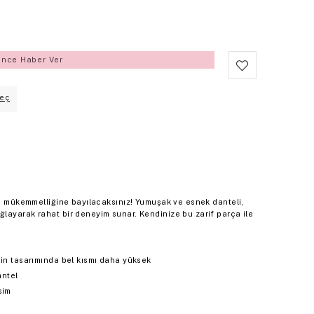
ince Haber Ver
eç
in mükemmelliğine bayılacaksınız! Yumuşak ve esnek danteli,
layarak rahat bir deneyim sunar. Kendinize bu zarif parça ile
çin tasarımında bel kısmı daha yüksek
antel
sim