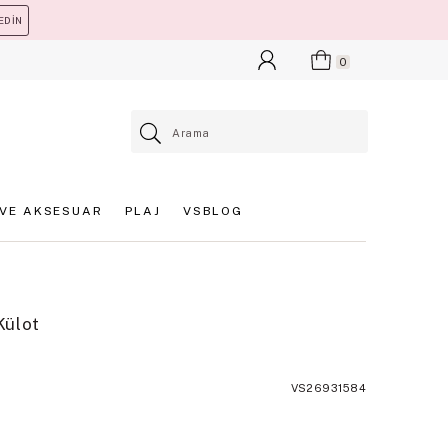
EDİN
0
VE AKSESUAR
PLAJ
VSBLOG
Külot
VS26931584