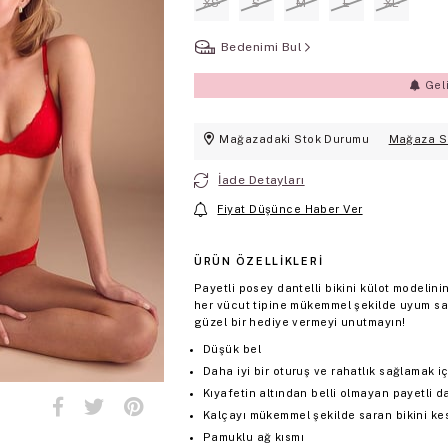
XS
S
M
L
XL
Bedenimi Bul
Gel
Mağazadaki Stok Durumu
Mağaza S
İade Detayları
Fiyat Düşünce Haber Ver
ÜRÜN ÖZELLIKLERI
Payetli posey dantelli bikini külot modelin
her vücut tipine mükemmel şekilde uyum sağ
güzel bir hediye vermeyi unutmayın!
Düşük bel
Daha iyi bir oturuş ve rahatlık sağlamak i
Kıyafetin altından belli olmayan payetli d
Kalçayı mükemmel şekilde saran bikini ke
Pamuklu ağ kısmı