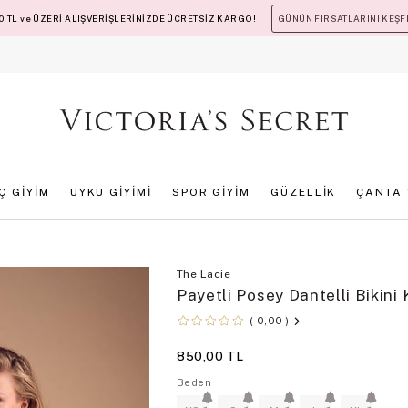
 TL ve ÜZERİ ALIŞVERİŞLERİNİZDE ÜCRETSİZ KARGO!
GÜNÜN FIRSATLARINI KEŞF
İÇ GİYİM
UYKU GİYİMİ
SPOR GİYİM
GÜZELLİK
ÇANTA 
t
The Lacie
Payetli Posey Dantelli Bikini 
0,00
850,00 TL
Beden