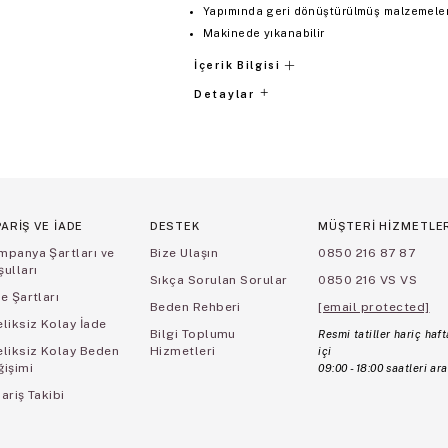
Yapımında geri dönüştürülmüş malzemeler 
Makinede yıkanabilir
İçerik Bilgisi
Detaylar
PARİŞ VE İADE
DESTEK
MÜŞTERİ HİZMETLE
mpanya Şartları ve
Bize Ulaşın
0850 216 87 87
ulları
Sıkça Sorulan Sorular
0850 216 VS VS
e Şartları
Beden Rehberi
[email protected]
liksiz Kolay İade
Bilgi Toplumu
Resmi tatiller hariç haft
eliksiz Kolay Beden
Hizmetleri
içi
ğişimi
09:00 - 18:00 saatleri ara
ariş Takibi