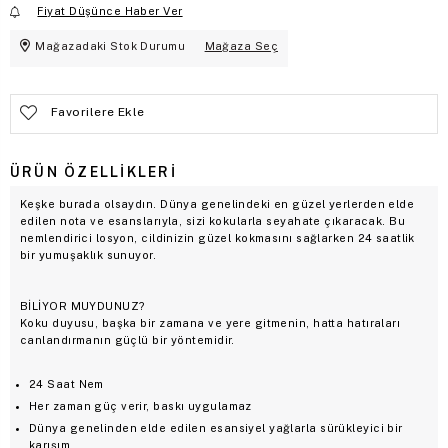
Fiyat Düşünce Haber Ver
Mağazadaki Stok Durumu
Mağaza Seç
Favorilere Ekle
ÜRÜN ÖZELLIKLERI
Keşke burada olsaydın. Dünya genelindeki en güzel yerlerden elde
edilen nota ve esanslarıyla, sizi kokularla seyahate çıkaracak. Bu
nemlendirici losyon, cildinizin güzel kokmasını sağlarken 24 saatlik
bir yumuşaklık sunuyor.
BİLİYOR MUYDUNUZ?
Koku duyusu, başka bir zamana ve yere gitmenin, hatta hatıraları
canlandırmanın güçlü bir yöntemidir.
24 Saat Nem
Her zaman güç verir, baskı uygulamaz
Dünya genelinden elde edilen esansiyel yağlarla sürükleyici bir
karışım.