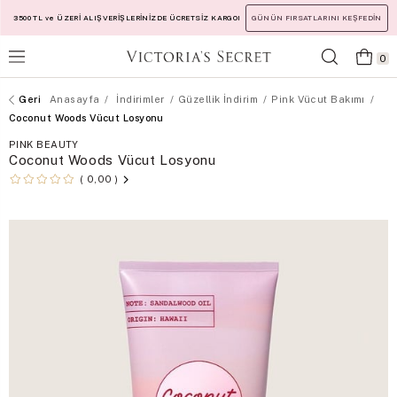
3500 TL ve ÜZERİ ALIŞVERİŞLERİNİZDE ÜCRETSİZ KARGO!
GÜNÜN FIRSATLARINI KEŞFEDİN
0
Anasayfa
İndirimler
Güzellik İndirim
Pink Vücut Bakımı
Coconut Woods Vücut Losyonu
PINK BEAUTY
Coconut Woods Vücut Losyonu
0,00