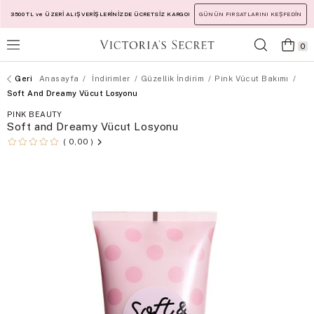
3500 TL ve ÜZERİ ALIŞVERİŞLERİNİZDE ÜCRETSİZ KARGO!
GÜNÜN FIRSATLARINI KEŞFEDİN
0
Anasayfa
İndirimler
Güzellik İndirim
Pink Vücut Bakımı
Soft And Dreamy Vücut Losyonu
PINK BEAUTY
Soft and Dreamy Vücut Losyonu
0,00