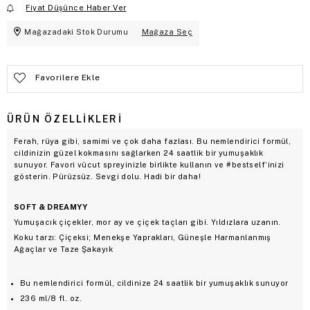
Fiyat Düşünce Haber Ver
Mağazadaki Stok Durumu
Mağaza Seç
Favorilere Ekle
ÜRÜN ÖZELLIKLERI
Ferah, rüya gibi, samimi ve çok daha fazlası. Bu nemlendirici formül,
cildinizin güzel kokmasını sağlarken 24 saatlik bir yumuşaklık
sunuyor. Favori vücut spreyinizle birlikte kullanın ve #bestself’inizi
gösterin. Pürüzsüz. Sevgi dolu. Hadi bir daha!
SOFT & DREAMYY
Yumuşacık çiçekler, mor ay ve çiçek taçları gibi. Yıldızlara uzanın.
Koku tarzı: Çiçeksi; Menekşe Yaprakları, Güneşle Harmanlanmış
Ağaçlar ve Taze Şakayık
Bu nemlendirici formül, cildinize 24 saatlik bir yumuşaklık sunuyor
236 ml/8 fl. oz.