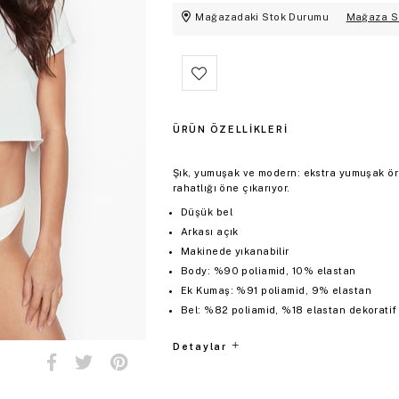
Mağazadaki Stok Durumu
Mağaza S
ÜRÜN ÖZELLIKLERI
Şık, yumuşak ve modern: ekstra yumuşak örg
rahatlığı öne çıkarıyor.
Düşük bel
Arkası açık
Makinede yıkanabilir
Body: %90 poliamid, 10% elastan
Ek Kumaş: %91 poliamid, 9% elastan
Bel: %82 poliamid, %18 elastan dekoratif 
Detaylar