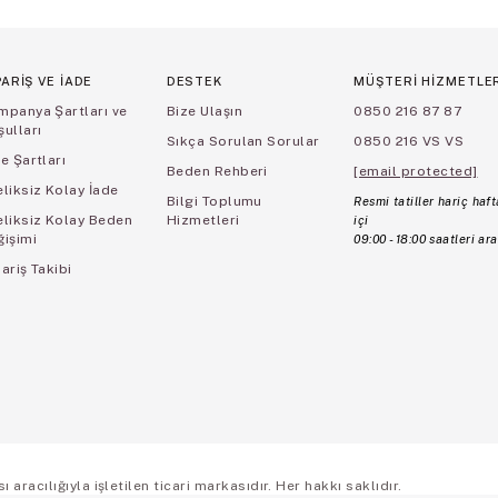
PARİŞ VE İADE
DESTEK
MÜŞTERİ HİZMETLE
mpanya Şartları ve
Bize Ulaşın
0850 216 87 87
ulları
Sıkça Sorulan Sorular
0850 216 VS VS
e Şartları
Beden Rehberi
[email protected]
liksiz Kolay İade
Bilgi Toplumu
Resmi tatiller hariç haft
eliksiz Kolay Beden
Hizmetleri
içi
ğişimi
09:00 - 18:00 saatleri ara
ariş Takibi
aracılığıyla işletilen ticari markasıdır. Her hakkı saklıdır.