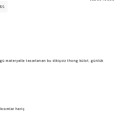
eç
ü materyalle tasarlanan bu dikişsiz thong külot, günlük
kısımlar hariç