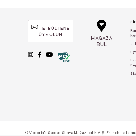
Sİ
E-BÜLTENE
Ka
ÜYE OLUN
Koş
MAĞAZA
BUL
İad
Üye
Üy
De
Sip
© Victoria's Secret Shaya Mağazacılık A.Ş. Franchise lisansı 