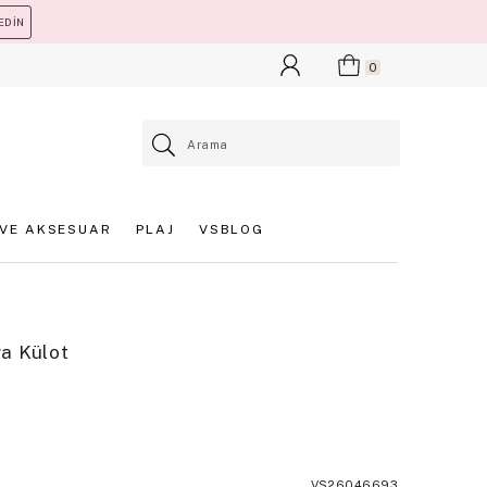
EDİN
0
VE AKSESUAR
PLAJ
VSBLOG
a Külot
VS26046693