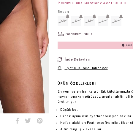
İndirimli Lüks Kulotlar 2 Adet 1000 TL
Beden
XS
S
M
L
XL
Bedenimi Bul
Gel
İade Detayları
Fiyat Düşünce Haber Ver
ÜRÜN ÖZELLIKLERI
En yeni ve en harika günlük külotlarımızla
hayran bırakan pürüzsüz ayarlanabilir ipli 
üretilmiştir.
Düşük bel
Esnek uyum için ayarlanabilir yan askılar
Nefes alabilen Feathersoft™ mikrofiber siz
Altın rengi şık aksesuar