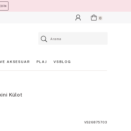
EDİN
0
VE AKSESUAR
PLAJ
VSBLOG
kini Külot
VS26875703