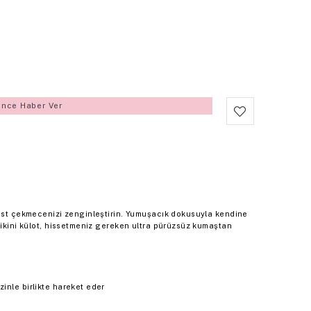
ince Haber Ver
 üst çekmecenizi zenginleştirin. Yumuşacık dokusuyla kendine
bikini külot, hissetmeniz gereken ultra pürüzsüz kumaştan
inle birlikte hareket eder