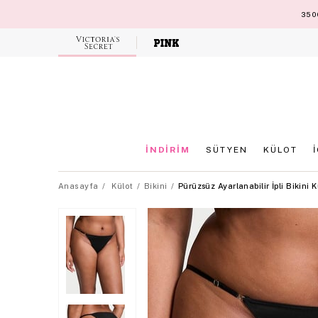
3500
Victoria's
Secret
İNDİRİM
SÜTYEN
KÜLOT
Anasayfa
Külot
Bikini
Pürüzsüz Ayarlanabilir İpli Bikini K