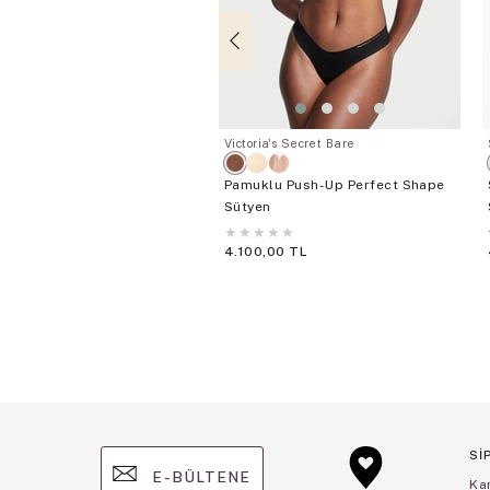
Victoria's Secret Bare
Pamuklu Push-Up Perfect Shape
Sütyen
★
★
★
★
★
4.100,00 TL
Sİ
E-BÜLTENE
Ka