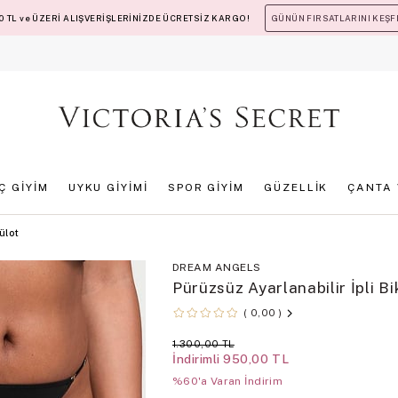
 TL ve ÜZERİ ALIŞVERİŞLERİNİZDE ÜCRETSİZ KARGO!
GÜNÜN FIRSATLARINI KEŞF
İÇ GİYİM
UYKU GİYİMİ
SPOR GİYİM
GÜZELLİK
ÇANTA 
ülot
DREAM ANGELS
Pürüzsüz Ayarlanabilir İpli Bi
0,00
1.300,00 TL
İndirimli
950,00 TL
%60'a Varan İndirim