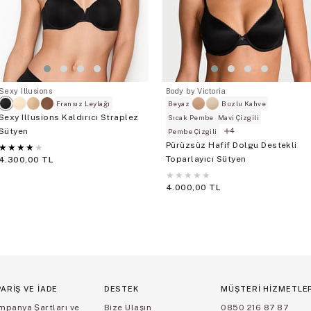
Sexy Illusions
Body by Victoria
Fransız Leylağı
Beyaz
Buzlu Kahve
Sexy Illusions Kaldırıcı Straplez
Sıcak Pembe
Mavi Çizgili
Sütyen
4
Pembe Çizgili
Pürüzsüz Hafif Dolgu Destekli
★
★
★
★
★
Toparlayıcı Sütyen
4.300,00 TL
★
★
★
★
★
4.000,00 TL
PARİŞ VE İADE
DESTEK
MÜŞTERİ HİZMETLE
mpanya Şartları ve
Bize Ulaşın
0850 216 87 87