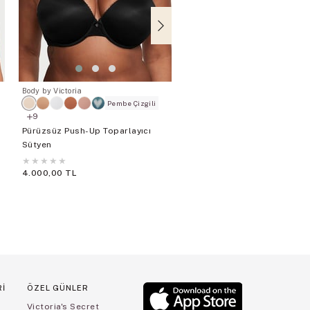
Body by Victoria
Body by Victoria
Pembe Çizgili
Dantelli Push-Up Sütyen
9
Pürüzsüz Push-Up Toparlayıcı
★
★
★
★
★
Sütyen
3.450,00 TL
★
★
★
★
★
4.000,00 TL
Rİ
ÖZEL GÜNLER
Victoria's Secret