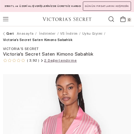
3500 TL ve ÜZERİ ALIŞVERİŞLERİNİZDE ÜCRETSİZ KARGO!
GÜNÜN FIRSATLARINI KEŞFEDİN
0
Anasayfa
İndirimler
VS İndirim
Uyku Giyimi
Victoria's Secret Saten Kimono Sabahlık
VICTORIA'S SECRET
Victoria's Secret Saten Kimono Sabahlık
2 Değerlendirme
3,92