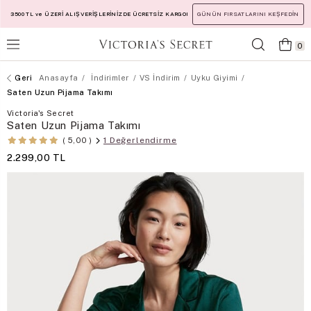
3500 TL ve ÜZERİ ALIŞVERİŞLERİNİZDE ÜCRETSİZ KARGO!
GÜNÜN FIRSATLARINI KEŞFEDİN
0
Anasayfa
İndirimler
VS İndirim
Uyku Giyimi
Saten Uzun Pijama Takımı
Victoria's Secret
Saten Uzun Pijama Takımı
1 Değerlendirme
5,00
2.299,00 TL