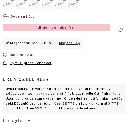
XS
S
M
L
XL
XXL
Bedenimi Bul
Gelince Haber Ver
Mağazadaki Stok Durumu
Mağaza Seç
İade Detayları
Fiyat Düşünce Haber Ver
ÜRÜN ÖZELLIKLERI
Uyku moduna giriyoruz. Bu saten pantolon ve takımı tamamlayan
göğüs cebi, kesik yaka ve dekoratif fitilli uzun kollu üst. Rahat kalıp
Uzun kollu kalça altına kadar inen önden düğmeli üst V nakışlı göğüs
cebi Büzgülü belli pantolon Kısa: 29"/73 cm iç dikiş, Normal 31"/79
cm iç dikiş, Uzun 33"/84 cm iç dikiş Makinede yıkanabilir
Detaylar