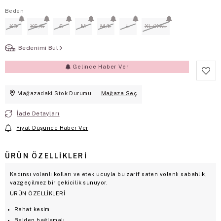
Beden
XS
XS/S
S
M
M/L
L
XL/XXL
Bedenimi Bul
Gelince Haber Ver
Mağazadaki Stok Durumu
Mağaza Seç
İade Detayları
Fiyat Düşünce Haber Ver
ÜRÜN ÖZELLIKLERI
Kadınsı volanlı kolları ve etek ucuyla bu zarif saten volanlı sabahlık,
vazgeçilmez bir çekicilik sunuyor.
ÜRÜN ÖZELLİKLERİ
Rahat kesim
Belden bağlamalı