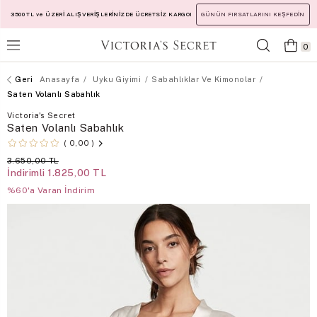
3500 TL ve ÜZERİ ALIŞVERİŞLERİNİZDE ÜCRETSİZ KARGO!
GÜNÜN FIRSATLARINI KEŞFEDİN
0
Anasayfa
Uyku Giyimi
Sabahlıklar Ve Kimonolar
Saten Volanlı Sabahlık
Victoria's Secret
Saten Volanlı Sabahlık
0,00
3.650,00 TL
İndirimli
1.825,00 TL
%60'a Varan İndirim