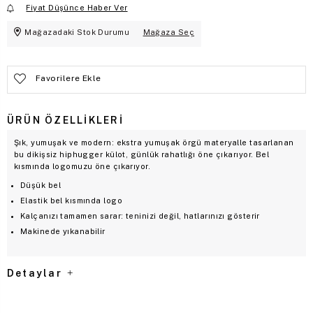
Fiyat Düşünce Haber Ver
Mağazadaki Stok Durumu
Mağaza Seç
Favorilere Ekle
ÜRÜN ÖZELLIKLERI
Şık, yumuşak ve modern: ekstra yumuşak örgü materyalle tasarlanan
bu dikişsiz hiphugger külot, günlük rahatlığı öne çıkarıyor. Bel
kısmında logomuzu öne çıkarıyor.
Düşük bel
Elastik bel kısmında logo
Kalçanızı tamamen sarar: teninizi değil, hatlarınızı gösterir
Makinede yıkanabilir
Detaylar