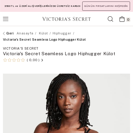
3500 TL ve ÜZERİ ALIŞVERİŞLERİNİZDE ÜCRETSİZ KARGO!
GÜNÜN FIRSATLARINI KEŞFEDİN
0
Anasayfa
Külot
Hiphugger
Victoria's Secret Seamless Logo Hiphugger Külot
VICTORIA'S SECRET
Victoria's Secret Seamless Logo Hiphugger Külot
0,00