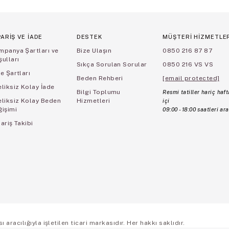
PARİŞ VE İADE
DESTEK
MÜŞTERİ HİZMETLE
mpanya Şartları ve
Bize Ulaşın
0850 216 87 87
ulları
Sıkça Sorulan Sorular
0850 216 VS VS
e Şartları
Beden Rehberi
[email protected]
liksiz Kolay İade
Bilgi Toplumu
Resmi tatiller hariç haft
eliksiz Kolay Beden
Hizmetleri
içi
ğişimi
09:00 - 18:00 saatleri ara
ariş Takibi
aracılığıyla işletilen ticari markasıdır. Her hakkı saklıdır.