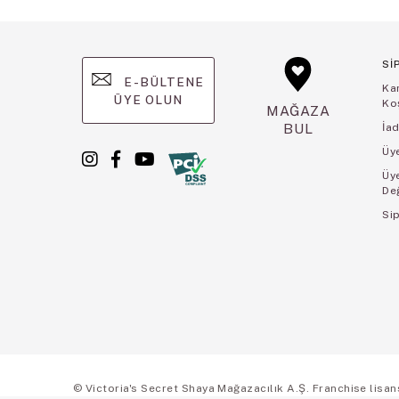
Sİ
E-BÜLTENE
Ka
ÜYE OLUN
Koş
MAĞAZA
BUL
İad
Üye
Üy
De
Sip
© Victoria's Secret Shaya Mağazacılık A.Ş. Franchise lisansı 