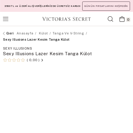
3500 TL ve ÜZERİ ALIŞVERİŞLERİNİZDE ÜCRETSİZ KARGO!
GÜNÜN FIRSATLARINI KEŞFEDİN
0
Anasayfa
Külot
Tanga Ve V-String
Sexy Illusions Lazer Kesim Tanga Külot
SEXY ILLUSIONS
Sexy Illusions Lazer Kesim Tanga Külot
0,00