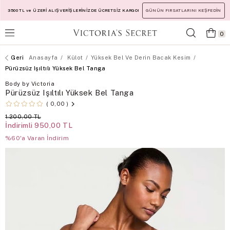
3500 TL ve ÜZERİ ALIŞVERİŞLERİNİZDE ÜCRETSİZ KARGO!
GÜNÜN FIRSATLARINI KEŞFEDİN
0
Anasayfa
Külot
Yüksek Bel Ve Derin Bacak Kesim
Pürüzsüz Işıltılı Yüksek Bel Tanga
Body by Victoria
Pürüzsüz Işıltılı Yüksek Bel Tanga
0,00
1.200,00 TL
İndirimli
950,00 TL
%60'a Varan İndirim