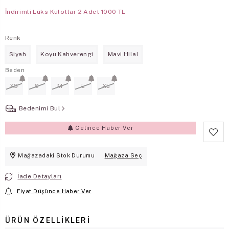
İndirimli Lüks Kulotlar 2 Adet 1000 TL
Renk
Siyah
Koyu Kahverengi
Mavi Hilal
Beden
XS
S
M
L
XL
Bedenimi Bul
Gelince Haber Ver
Mağazadaki Stok Durumu
Mağaza Seç
İade Detayları
Fiyat Düşünce Haber Ver
ÜRÜN ÖZELLIKLERI