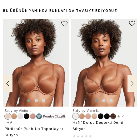
BU ÜRÜNÜN YANINDA BUNLARI DA TAVSIYE EDIYORUZ
Body by Victoria
Body by Victoria
12
Pembe Çizgili
Hafif Dolgu Destekli Demi
9
Pürüzsüz Push-Up Toparlayıcı
Sütyen
Sütyen
★
★
★
★
★