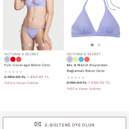
VICTORIA'S SECRET
VICTORIA'S SECRET
Full-Coverage Bikini Üstü
Mix & Match Boyundan
Bağlamalı Bikini Üstü
★
★
★
★
★
2.350,00 TL
1.450,00 TL
★
★
★
★
★
2.150,00 TL
1.450,00 TL
%60'a Varan İndirim
%60'a Varan İndirim
E-BÜLTENE ÜYE OLUN