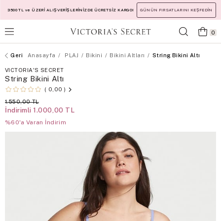
3500 TL ve ÜZERİ ALIŞVERİŞLERİNİZDE ÜCRETSİZ KARGO!
GÜNÜN FIRSATLARINI KEŞFEDİN
0
Anasayfa
PLAJ
Bikini
Bikini Altları
String Bikini Altı
VICTORIA'S SECRET
String Bikini Altı
0,00
1.550,00 TL
İndirimli
1.000,00 TL
%60'a Varan İndirim