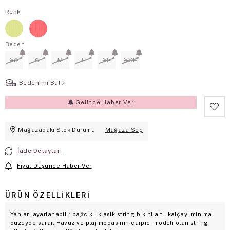
Renk
Beden
XS
S
M
L
XL
XXL
Bedenimi Bul
Gelince Haber Ver
Mağazadaki Stok Durumu
Mağaza Seç
İade Detayları
Fiyat Düşünce Haber Ver
ÜRÜN ÖZELLIKLERI
Yanları ayarlanabilir bağcıklı klasik string bikini altı, kalçayı minimal
düzeyde sarar. Havuz ve plaj modasının çarpıcı modeli olan string