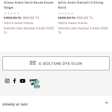
Arkası Askılı Derin Bacak Kesim
Işıltılı Askılı Dantelli V-String
Tanga
Külot
★
★
★
★
★
★
★
★
★
★
1.300,00 TL
950,00 TL
1.200,00 TL
950,00 TL
%60'a Varan İndirim
%60'a Varan İndirim
İndirimli Lüks Kulotlar 2 Adet 1000
İndirimli Lüks Kulotlar 2 Adet 1000
TL
TL
E-BÜLTENE ÜYE OLUN
SİPARİŞ VE İADE