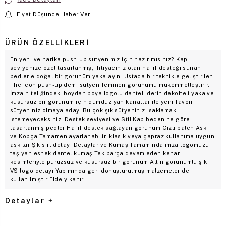
Fiyat Düşünce Haber Ver
ÜRÜN ÖZELLIKLERI
En yeni ve harika push-up sütyenimiz için hazır mısınız? Kap
seviyenize özel tasarlanmış, ihtiyacınız olan hafif desteği sunan
pedlerle doğal bir görünüm yakalayın. Ustaca bir teknikle geliştirilen
The Icon push-up demi sütyen feminen görünümü mükemmelleştirir.
İmza niteliğindeki boydan boya logolu dantel, derin dekolteli yaka ve
kusursuz bir görünüm için dümdüz yan kanatlar ile yeni favori
sütyeniniz olmaya aday. Bu çok şık sütyeninizi saklamak
istemeyeceksiniz. Destek seviyesi ve Stil Kap bedenine göre
tasarlanmış pedler Hafif destek sağlayan görünüm Gizli balen Askı
ve Kopça Tamamen ayarlanabilir, klasik veya çapraz kullanıma uygun
askılar Şık sırt detayı Detaylar ve Kumaş Tamamında imza logomuzu
taşıyan esnek dantel kumaş Tek parça devam eden kenar
kesimleriyle pürüzsüz ve kusursuz bir görünüm Altın görünümlü şık
VS logo detayı Yapımında geri dönüştürülmüş malzemeler de
kullanılmıştır Elde yıkanır
Detaylar