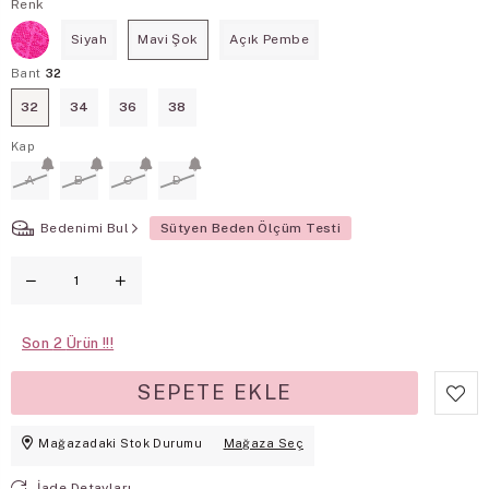
Renk
Siyah
Mavi Şok
Açık Pembe
Bant
32
32
34
36
38
Kap
A
B
C
D
Bedenimi Bul
Sütyen Beden Ölçüm Testi
Son
2
Mağazadaki Stok Durumu
Mağaza Seç
İade Detayları